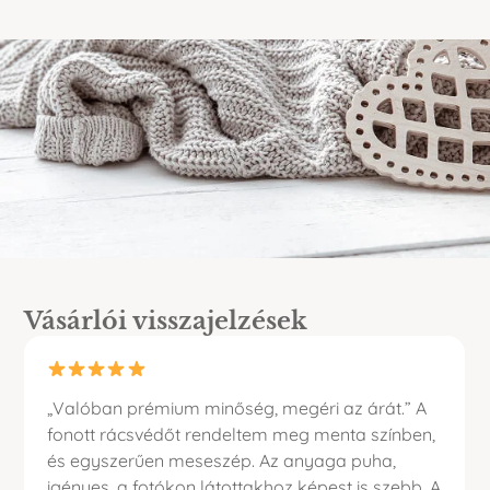
Vásárlói visszajelzések
„Valóban prémium minőség, megéri az árát.” A
fonott rácsvédőt rendeltem meg menta színben,
és egyszerűen meseszép. Az anyaga puha,
igényes, a fotókon látottakhoz képest is szebb. A