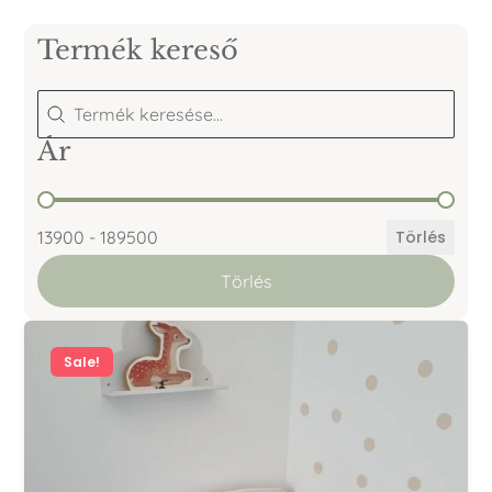
Termék kereső
Termék kereső
Termék kereső
Ár
Ár
13900 - 189500
Törlés
Törlés
Sale!