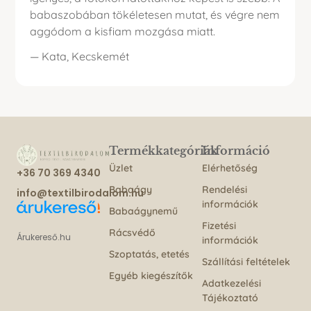
babaszobában tökéletesen mutat, és végre nem
aggódom a kisfiam mozgása miatt.
— Kata, Kecskemét
Termékkategóriák
Információ
Üzlet
Elérhetőség
+36 70 369 4340
Babaágy
Rendelési
info@textilbirodalom.hu
információk
Babaágynemű
Fizetési
Rácsvédő
Árukereső.hu
információk
Szoptatás, etetés
Szállítási feltételek
Egyéb kiegészítők
Adatkezelési
Tájékoztató