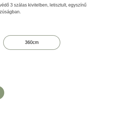
dő 3 szálas kivitelben, letisztult, egyszínű
szúságban.
360cm