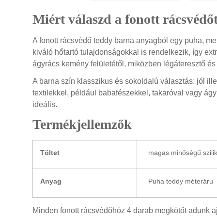
Miért válaszd a fonott rácsvéd
A fonott rácsvédő teddy barna anyagból egy puha, me
kiváló hőtartó tulajdonságokkal is rendelkezik, így ex
ágyrács kemény felületétől, miközben légáteresztő é
A barna szín klasszikus és sokoldalú választás: jól i
textilekkel, például babafészekkel, takaróval vagy ág
ideális.
Termékjellemzők
Töltet
magas minőségű sziliko
Anyag
Puha teddy méteráru
Minden fonott rácsvédőhöz 4 darab megkötőt adunk aj