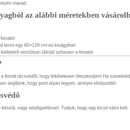
helyén marad.
yagból az alábbi méretekben vásárol
 fonatot
néd tenni egy 60×120 cm-es kiságyban
 körbeérő verzióban látnád szívesen a fonatot
?
 a fonott rácsvédőt, hogy tökéletesen illeszkedjen! Ha szeretnéd
en segítünk, hogy pont olyan legyen, amilyet elképzeltél.
csvédő
észül, nagy odafigyeléssel. Tudjuk, hogy egy kicsit várni kell,