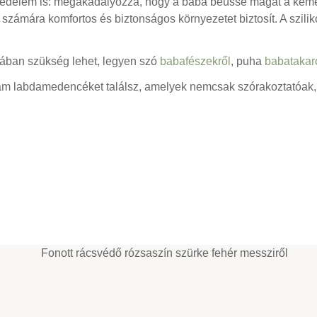
védelem is: megakadályozza, hogy a baba beüsse magát a kemén
számára komfortos és biztonságos környezetet biztosít. A sziliko
ában szükség lehet, legyen szó
babafészekről
, puha
babatakar
ám labdamedencéket találsz, amelyek nemcsak szórakoztatóak, h