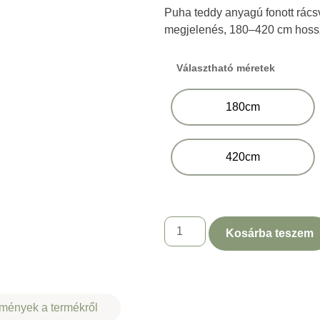
Puha teddy anyagú fonott rácsvé
megjelenés, 180–420 cm hos
Választható méretek
180cm
420cm
Kosárba teszem
mények a termékről