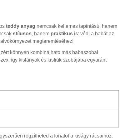
hos
teddy anyag
nemcsak kellemes tapintású, hanem
emcsak
stílusos
, hanem
praktikus
is: védi a babát az
s alvókörnyezet megteremtéséhez!
is. Ezért könnyen kombinálható más babaszobai
zex, így kislányok és kisfiúk szobájába egyaránt
szerűen rögzítheted a fonatot a kiságy rácsaihoz.