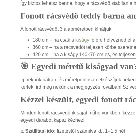
Így biztos lehetsz benne, hogy a rácsvédő stabilan a 
Fonott rácsvédő teddy barna an
A fonott rácsvédőt 3 alapméretben kínáljuk:
180 cm – ha csak a
kiságy
felére helyeznéd el a
360 cm – ha a rácsvédőt teljesen körbe szeret
420 cm – ha a kiságy 140×70 cm-es, és teljesen
🎯 Egyedi méretű kiságyad van
Írj nekünk bátran, és méretpontosan elkészítjük neked
kérlek, írd meg nekünk a megjegyzés rovatban! Szíves
Kézzel készült, egyedi fonott rá
Minden fonott rácsvédőnk saját műhelyünkben, kézzel k
egyedi darabot kapsz kézhez!
⏳
Szállítási idő:
fizetéstől számítva kb. 1–1,5 hét