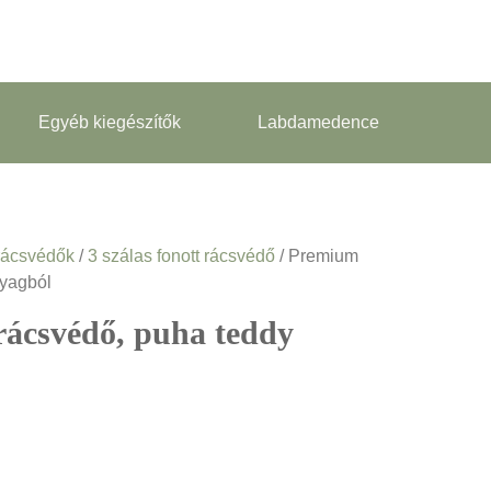
Egyéb kiegészítők
Labdamedence
rácsvédők
/
3 szálas fonott rácsvédő
/ Premium
nyagból
rácsvédő, puha teddy