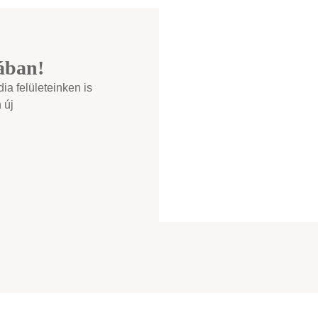
ában!
a felületeinken is
 új