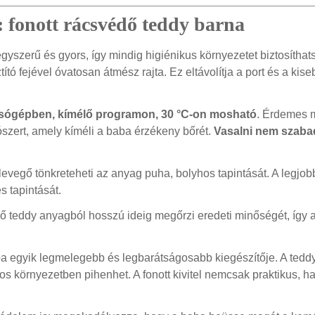
k: fonott rácsvédő teddy barna
 egyszerű és gyors, így mindig higiénikus környezetet biztosítha
ztító fejével óvatosan átmész rajta. Ez eltávolítja a port és a k
ógépben, kímélő programon, 30 °C-on mosható
. Érdemes m
zert, amely kíméli a baba érzékeny bőrét.
Vasalni nem szaba
levegő tönkreteheti az anyag puha, bolyhos tapintását. A legjob
s tapintását.
védő teddy anyagból hosszú ideig megőrzi eredeti minőségét, így
 egyik legmelegebb és legbarátságosabb kiegészítője. A tedd
os környezetben pihenhet. A fonott kivitel nemcsak praktikus, h