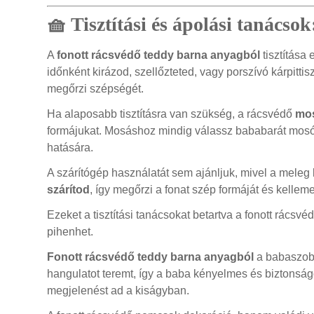
🧺 Tisztítási és ápolási tanácso
A
fonott rácsvédő teddy barna anyagból
tisztítása
időnként kirázod, szellőzteted, vagy porszívó kárpittis
megőrzi szépségét.
Ha alaposabb tisztításra van szükség, a rácsvédő
mos
formájukat. Mosáshoz mindig válassz bababarát mosós
hatására.
A szárítógép használatát sem ajánljuk, mivel a meleg 
szárítod
, így megőrzi a fonat szép formáját és kelleme
Ezeket a tisztítási tanácsokat betartva a fonott rács
pihenhet.
Fonott rácsvédő teddy barna anyagból
a babaszoba
hangulatot teremt, így a baba kényelmes és biztonság
megjelenést ad a kiságyban.