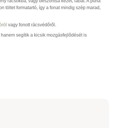
y rácsokba, vagy beszorítsa kezét, lábát. A puha
n töltet formatartó, így a fonat mindig szép marad,
óról
vagy fonott rácsvédőről.
anem segítik a kicsik mozgásfejlődését is