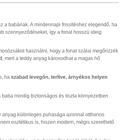
tsz a babának. A mindennapi frissítéshez elegendő, ha
isebb szennyeződéseket, így a fonat hosszú ideig
osózsákot használni, hogy a fonat szálai megőrizzék
d
, mert a teddy anyag károsodhat a magas hő
b, ha
szabad levegőn, terítve, árnyékos helyen
 a baba mindig biztonságos és tiszta környezetben
y anyag különleges puhasága azonnal otthonos
anem esztétikus is, hiszen modern, mégis szerethető