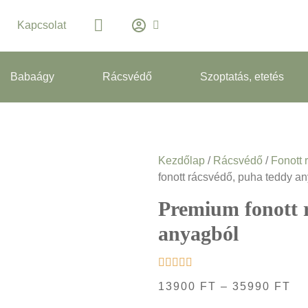
Kapcsolat
Babaágy
Rácsvédő
Szoptatás, etetés
Kezdőlap
/
Rácsvédő
/
Fonott 
fonott rácsvédő, puha teddy a
Premium fonott 
anyagból
13900
FT
–
35990
FT