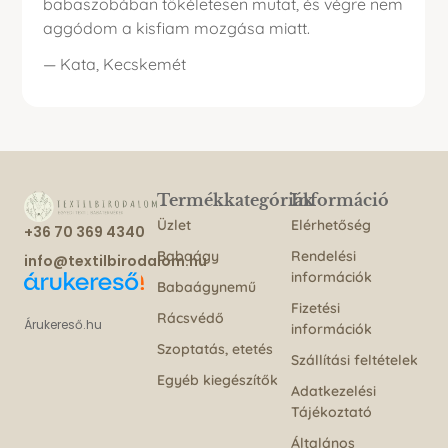
babaszobában tökéletesen mutat, és végre nem
aggódom a kisfiam mozgása miatt.
— Kata, Kecskemét
Termékkategóriák
Információ
Üzlet
Elérhetőség
+36 70 369 4340
Babaágy
Rendelési
info@textilbirodalom.hu
információk
Babaágynemű
Fizetési
Rácsvédő
Árukereső.hu
információk
Szoptatás, etetés
Szállítási feltételek
Egyéb kiegészítők
Adatkezelési
Tájékoztató
Általános