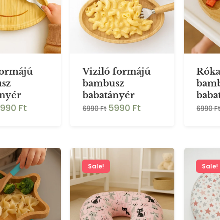
formájú
Viziló formájú
Róka
sz
bambusz
bam
ányér
babatányér
baba
990 Ft
5990 Ft
6990 Ft
6990 F
Sale!
Sale!