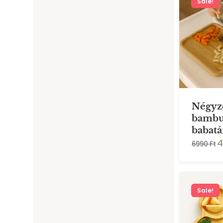
Sale!
Négyze
bambu
babat
4
6990 Ft
Sale!