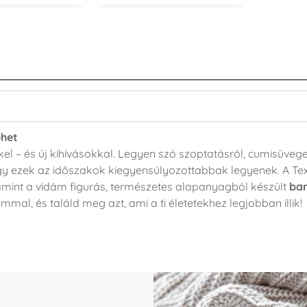
ehet
l – és új kihívásokkal. Legyen szó szoptatásról, cumisüvege
y ezek az időszakok kiegyensúlyozottabbak legyenek. A Te
lamint a vidám figurás, természetes alapanyagból készült
ba
al, és találd meg azt, ami a ti életetekhez legjobban illik!