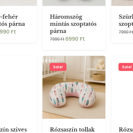
-fehér
Háromszög
Szürk
tós párna
mintás szoptatós
szop
990 Ft
párna
7990 F
6990 Ft
7990 Ft
Sale!
Sale!
zín szives
Rózsaszín tollak
Rózs