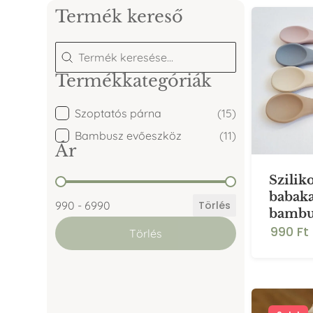
Termék kereső
Termék kereső
Termék kereső
Termékkategóriák
Termékkategóriák
Szoptatós párna
(15)
Bambusz evőeszköz
(11)
Ár
Szilik
Ár
babaka
990 - 6990
Törlés
bambus
990 Ft
Törlés