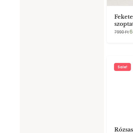
Fekete
szopta
6
7990 Ft
Sale!
Rózsas