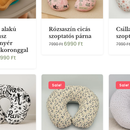
g alakú
Rózsaszín cicás
Csill
sz
szoptatós párna
szop
6990 Ft
ányér
7990 Ft
7990 F
ókoronggal
990 Ft
Sale!
Sale!