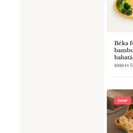
Béka 
bambu
babat
5
6990 Ft
Sale!