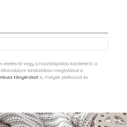
s etetésről vagy a hozzátáplálás kezdetéről, a
xtilbirodalom kínálatában megtalálod a
mbusz tányérokat
is, melyek játékossá és