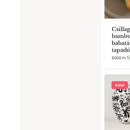
Csilla
bambu
babat
tapad
5
6990 Ft
Sale!