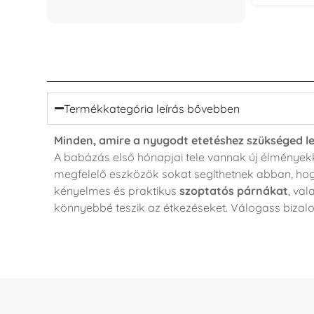
Termékkategória leírás bővebben
Minden, amire a nyugodt etetéshez szükséged l
A babázás első hónapjai tele vannak új élményekke
megfelelő eszközök sokat segíthetnek abban, hog
kényelmes és praktikus
szoptatós párnákat
, va
könnyebbé teszik az étkezéseket. Válogass bizalomm