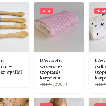
Sale!
Sale!
on
Rózsaszín
Rózs
nál –
szívecskés
csill
z nyéllel
szoptatós
szop
karpárna
karp
3290 Ft
4590 Ft
4590 F