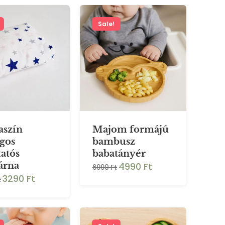
Sale!
aszín
Majom formájú
agos
bambusz
tatós
babatányér
4990 Ft
árna
6990 Ft
3290 Ft
t