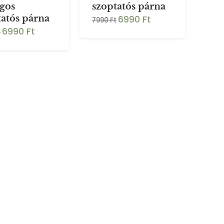
agos
szoptatós párna
6990 Ft
tatós párna
7990 Ft
6990 Ft
t