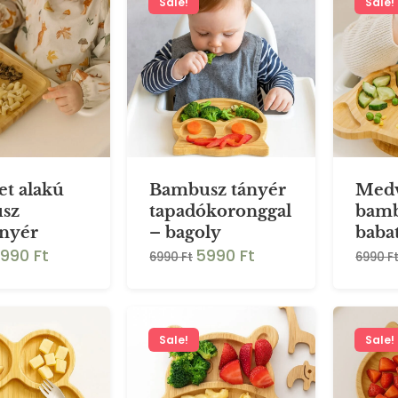
Sale!
Sale!
t alakú
Bambusz tányér
Medv
sz
tapadókoronggal
bam
ányér
– bagoly
baba
990 Ft
5990 Ft
6990 Ft
6990 F
Sale!
Sale!