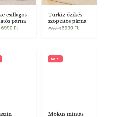
e csillagos
Türkiz őzikés
tatós párna
szoptatós párna
6990 Ft
6990 Ft
t
7990 Ft
Sale!
aszín
Mókus mintás