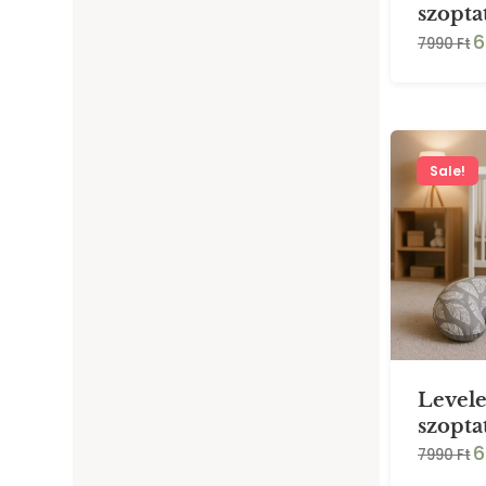
szopta
6
7990 Ft
Sale!
Levele
szopta
6
7990 Ft