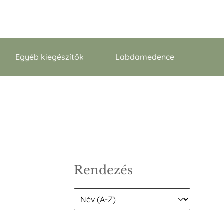
Egyéb kiegészítők
Labdamedence
Rendezés
Rendezés
Rendezés