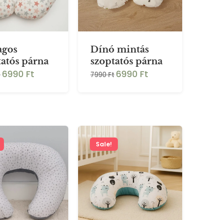
agos
Dínó mintás
tatós párna
szoptatós párna
6990 Ft
6990 Ft
t
7990 Ft
Sale!