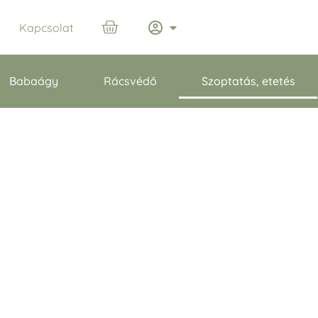
Kapcsolat
Babaágy
Rácsvédő
Szoptatás, etetés