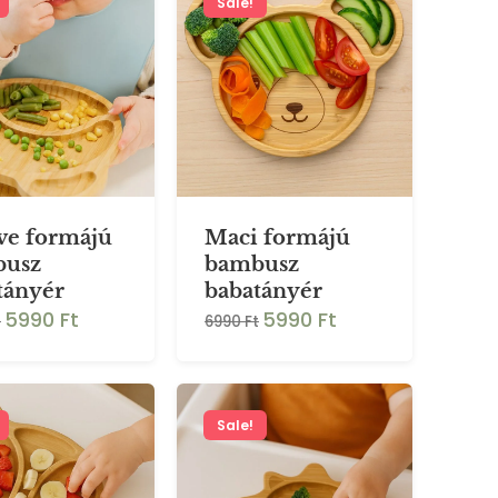
Sale!
e formájú
Maci formájú
busz
bambusz
tányér
babatányér
5990 Ft
5990 Ft
t
6990 Ft
Sale!