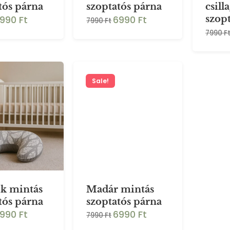
tós párna
szoptatós párna
csill
990 Ft
6990 Ft
szop
7990 Ft
7990 F
Sale!
k mintás
Madár mintás
tós párna
szoptatós párna
990 Ft
6990 Ft
7990 Ft