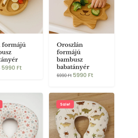
 formájú
Oroszlán
busz
formájú
tányér
bambusz
5990 Ft
babatányér
t
5990 Ft
6990 Ft
Sale!