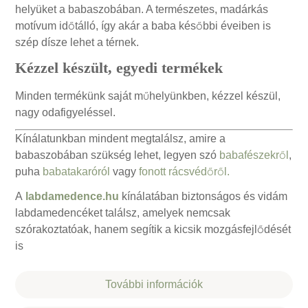
helyüket a babaszobában. A természetes, madárkás
motívum időtálló, így akár a baba későbbi éveiben is
szép dísze lehet a térnek.
Kézzel készült, egyedi termékek
Minden termékünk saját műhelyünkben, kézzel készül,
nagy odafigyeléssel.
Kínálatunkban mindent megtalálsz, amire a
babaszobában szükség lehet, legyen szó
babafészekről
,
puha
babatakaróról
vagy
fonott rácsvédőről.
A
labdamedence.hu
kínálatában biztonságos és vidám
labdamedencéket találsz, amelyek nemcsak
szórakoztatóak, hanem segítik a kicsik mozgásfejlődését
is
További információk