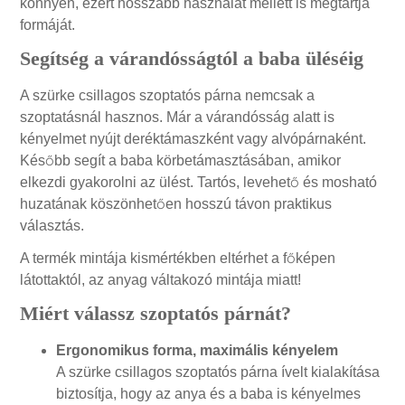
könnyen, ezért hosszabb használat mellett is megtartja
formáját.
Segítség a várandósságtól a baba üléséig
A szürke csillagos szoptatós párna nemcsak a
szoptatásnál hasznos. Már a várandósság alatt is
kényelmet nyújt deréktámaszként vagy alvópárnaként.
Később segít a baba körbetámasztásában, amikor
elkezdi gyakorolni az ülést. Tartós, levehető és mosható
huzatának köszönhetően hosszú távon praktikus
választás.
A termék mintája kismértékben eltérhet a főképen
látottaktól, az anyag váltakozó mintája miatt!
Miért válassz szoptatós párnát?
Ergonomikus forma, maximális kényelem
A szürke csillagos szoptatós párna ívelt kialakítása
biztosítja, hogy az anya és a baba is kényelmes