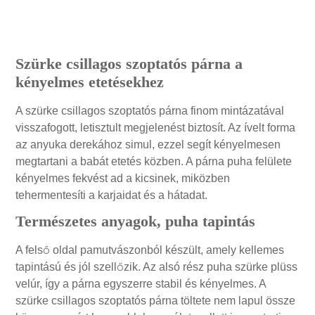
Leírás
Szürke csillagos szoptatós párna a
kényelmes etetésekhez
A szürke csillagos szoptatós párna finom mintázatával
visszafogott, letisztult megjelenést biztosít. Az ívelt forma
az anyuka derekához simul, ezzel segít kényelmesen
megtartani a babát etetés közben. A párna puha felülete
kényelmes fekvést ad a kicsinek, miközben
tehermentesíti a karjaidat és a hátadat.
Természetes anyagok, puha tapintás
A felső oldal pamutvászonból készült, amely kellemes
tapintású és jól szellőzik. Az alsó rész puha szürke plüss
velúr, így a párna egyszerre stabil és kényelmes. A
szürke csillagos szoptatós párna töltete nem lapul össze