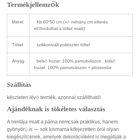
Termékjellemzők
Méret
Kb 60*50 cm (+/- néhány cm eltérés
előfordulhat a töltet miatt)
Töltet
szilikonizált poliészter töltet
Anyag
belső huzat: 100% pamutvászon , külső
huzat: 100% pamutvászon + plüssvelúr
Szállítás
készleten lévő termék, azonnal szállítható!
Ajándéknak is tökéletes választás
A mintája miatt a párna nemcsak praktikus, hanem
gyönyörű is — sok kismama kifejezetten örül olyan
kiegészítőknek, amelyek dekorációként is megállják a