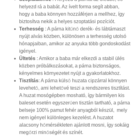
helyezd rá a babát. Az ívelt forma segít abban,
hogy a baba könnyen hozzáférjen a mellhez, így
biztosítva nekik a helyes szoptatási pozíciót.
Terhesség
: A párna kitűnő derék- és lábtámaszt
nyújt alvás közben, különösen a terhesség utolsó
hónapjaiban, amikor az anyuka több gondoskodást
igényel.
Ültetés
: Amikor a baba már elkezdi a stabil ülés
közben próbálkozásokat, a párna biztonságos,
kényelmes környezetet nyújt a gyakorlatokhoz.
Tisztítás
: A párna külső huzata cipzárral könnyen
levehető, ami lehetővé teszi a rendszeres tisztítást.
A huzat mosógépben mosható, így bármilyen kis
baleset esetén egyszerűen tisztán tartható, a párna
belseje 100% pamut fehér anyagból készül, mely
nem igényel különleges kezelést. A huzatot
alacsony hőmérsékleten ajánlott mosni, így sokáig
megőrzi minőségét és színét.