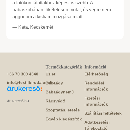
a fotókon látottakhoz képest is szebb. A
babaszobában tökéletesen mutat, és végre nem
aggódom a kisfiam mozgása miatt.
— Kata, Kecskemét
Termékkategóriák
Információ
+36 70 369 4340
Üzlet
Elérhetőség
info@textilbirodalom.hu
Babaágy
Rendelési
információk
Babaágynemű
Fizetési
Árukereső.hu
Rácsvédő
információk
Szoptatás, etetés
Szállítási feltételek
Egyéb kiegészítők
Adatkezelési
Tájékoztató