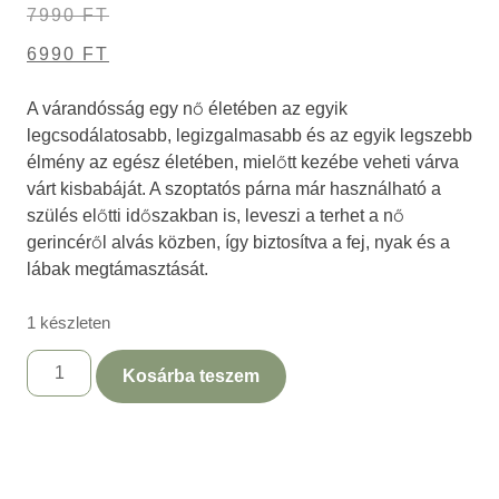
7990
FT
6990
FT
A várandósság egy nő életében az egyik
legcsodálatosabb, legizgalmasabb és az egyik legszebb
élmény az egész életében, mielőtt kezébe veheti várva
várt kisbabáját. A szoptatós párna már használható a
szülés előtti időszakban is, leveszi a terhet a nő
gerincéről alvás közben, így biztosítva a fej, nyak és a
lábak megtámasztását.
1 készleten
Kosárba teszem