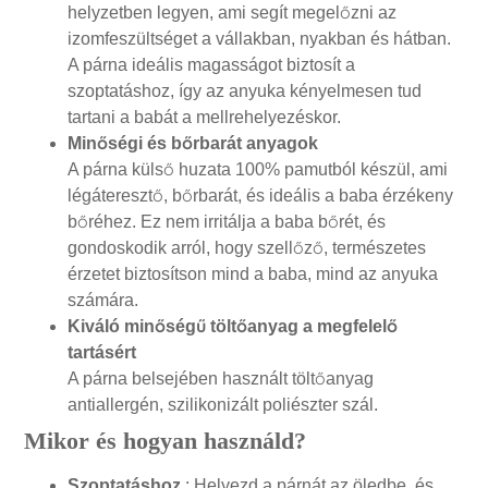
helyzetben legyen, ami segít megelőzni az
izomfeszültséget a vállakban, nyakban és hátban.
A párna ideális magasságot biztosít a
szoptatáshoz, így az anyuka kényelmesen tud
tartani a babát a mellrehelyezéskor.
Minőségi és bőrbarát anyagok
A párna külső huzata 100% pamutból készül, ami
légáteresztő, bőrbarát, és ideális a baba érzékeny
bőréhez. Ez nem irritálja a baba bőrét, és
gondoskodik arról, hogy szellőző, természetes
érzetet biztosítson mind a baba, mind az anyuka
számára.
Kiváló minőségű töltőanyag a megfelelő
tartásért
A párna belsejében használt töltőanyag
antiallergén, szilikonizált poliészter szál.
Mikor és hogyan használd?
Szoptatáshoz
: Helyezd a párnát az öledbe, és