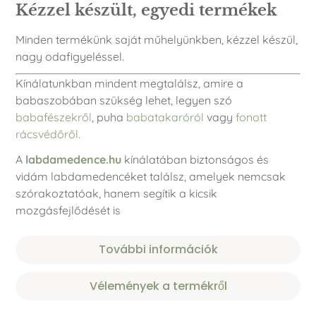
Kézzel készült, egyedi termékek
Minden termékünk saját műhelyünkben, kézzel készül,
nagy odafigyeléssel.
Kínálatunkban mindent megtalálsz, amire a
babaszobában szükség lehet, legyen szó
babafészekről
, puha
babatakaróról
vagy
fonott
rácsvédőről.
A
labdamedence.hu
kínálatában biztonságos és
vidám labdamedencéket találsz, amelyek nemcsak
szórakoztatóak, hanem segítik a kicsik
mozgásfejlődését is
További információk
Vélemények a termékről