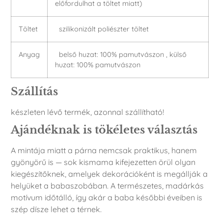
előfordulhat a töltet miatt)
Töltet
szilikonizált poliészter töltet
Anyag
belső huzat: 100% pamutvászon , külső
huzat: 100% pamutvászon
Szállítás
készleten lévő termék, azonnal szállítható!
Ajándéknak is tökéletes választás
A mintája miatt a párna nemcsak praktikus, hanem
gyönyörű is — sok kismama kifejezetten örül olyan
kiegészítőknek, amelyek dekorációként is megállják a
helyüket a babaszobában. A természetes, madárkás
motívum időtálló, így akár a baba későbbi éveiben is
szép dísze lehet a térnek.