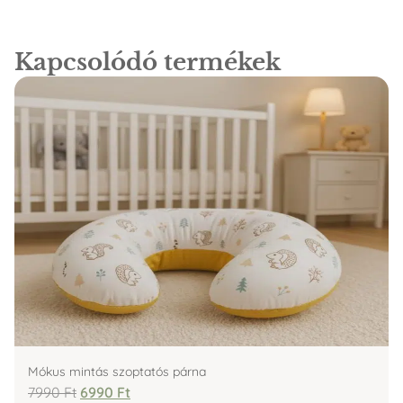
Kapcsolódó termékek
Mókus mintás szoptatós párna
7990
Ft
6990
Ft