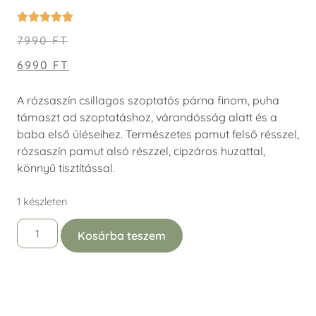
7990
FT
6990
FT
A rózsaszín csillagos szoptatós párna finom, puha
támaszt ad szoptatáshoz, várandósság alatt és a
baba első üléseihez. Természetes pamut felső résszel,
rózsaszín pamut alsó részzel, cipzáros huzattal,
könnyű tisztítással.
1 készleten
Kosárba teszem