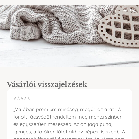
Vásárlói visszajelzések
⭐⭐⭐⭐⭐
„Valóban prémium minőség, megéri az árát.” A
fonott rácsvédőt rendeltem meg menta színben,
és egyszerűen meseszép. Az anyaga puha,
igényes, a fotókon látottakhoz képest is szebb. A