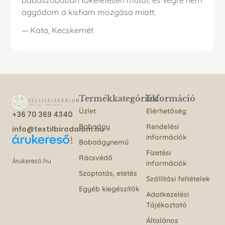
babaszobában tökéletesen mutat, és végre nem
aggódom a kisfiam mozgása miatt.
— Kata, Kecskemét
Termékkategóriák
Információ
Üzlet
Elérhetőség
+36 70 369 4340
Babaágy
Rendelési
info@textilbirodalom.hu
információk
Babaágynemű
Fizetési
Rácsvédő
Árukereső.hu
információk
Szoptatás, etetés
Szállítási feltételek
Egyéb kiegészítők
Adatkezelési
Tájékoztató
Általános