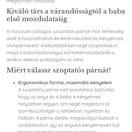
megbízható választás.
Kiváló társ a várandósságtól a baba
első mozdulataiig
A rózsaszín csillagos szoptatós párnát már terhesség
alatt is használhatod deréktámaszként és kényelmes
alvópárnaként. A későbbiekben segít szoptatáskor,
majd a baba biztonságos körbetámasztásánál is,
amikor elkezdi próbálgatni az ülést.
Miért válassz szoptatós párnát?
Ergonomikus forma, maximális kényelem
A szoptatós párna ívelt kialakítása biztosítja,
hogy az anya és a baba is kényelmes
helyzetben legyen, ami segít megelőzni az
izomfeszültséget a vállakban, nyakban és
hátban. A párna ideális magasságot biztosít a
szoptatáshoz, így az anyuka kényelmesen tud