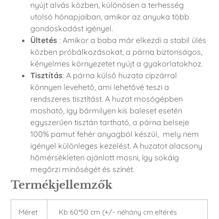
nyújt alvás közben, különösen a terhesség
utolsó hónapjaiban, amikor az anyuka több
gondoskodást igényel.
Ültetés
: Amikor a baba már elkezdi a stabil ülés
közben próbálkozásokat, a párna biztonságos,
kényelmes környezetet nyújt a gyakorlatokhoz.
Tisztítás
: A párna külső huzata cipzárral
könnyen levehető, ami lehetővé teszi a
rendszeres tisztítást. A huzat mosógépben
mosható, így bármilyen kis baleset esetén
egyszerűen tisztán tartható, a párna belseje
100% pamut fehér anyagból készül, mely nem
igényel különleges kezelést. A huzatot alacsony
hőmérsékleten ajánlott mosni, így sokáig
megőrzi minőségét és színét.
Termékjellemzők
Méret
Kb 60*50 cm (+/- néhány cm eltérés