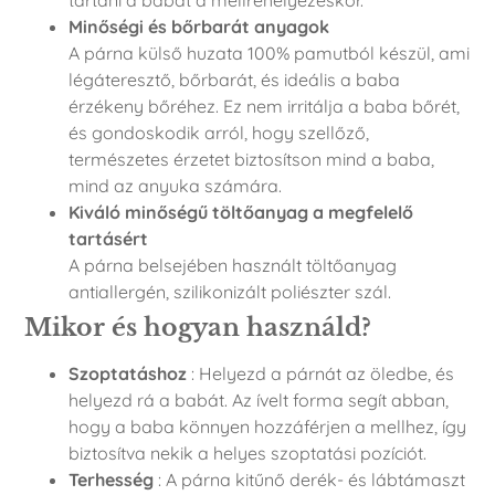
tartani a babát a mellrehelyezéskor.
Minőségi és bőrbarát anyagok
A párna külső huzata 100% pamutból készül, ami
légáteresztő, bőrbarát, és ideális a baba
érzékeny bőréhez. Ez nem irritálja a baba bőrét,
és gondoskodik arról, hogy szellőző,
természetes érzetet biztosítson mind a baba,
mind az anyuka számára.
Kiváló minőségű töltőanyag a megfelelő
tartásért
A párna belsejében használt töltőanyag
antiallergén, szilikonizált poliészter szál.
Mikor és hogyan használd?
Szoptatáshoz
: Helyezd a párnát az öledbe, és
helyezd rá a babát. Az ívelt forma segít abban,
hogy a baba könnyen hozzáférjen a mellhez, így
biztosítva nekik a helyes szoptatási pozíciót.
Terhesség
: A párna kitűnő derék- és lábtámaszt