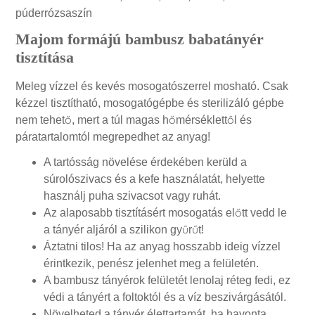
púderrózsaszín
Majom formájú bambusz babatányér
tisztítása
Meleg vízzel és kevés mosogatószerrel mosható. Csak
kézzel tisztítható, mosogatógépbe és sterilizáló gépbe
nem tehető, mert a túl magas hőmérséklettől és
páratartalomtól megrepedhet az anyag!
A tartósság növelése érdekében kerüld a
súrolószivacs és a kefe használatát, helyette
használj puha szivacsot vagy ruhát.
Az alaposabb tisztításért mosogatás előtt vedd le
a tányér aljáról a szilikon gyűrűt!
Áztatni tilos! Ha az anyag hosszabb ideig vízzel
érintkezik, penész jelenhet meg a felületén.
A bambusz tányérok felületét lenolaj réteg fedi, ez
védi a tányért a foltoktól és a víz beszivárgásától.
Növelheted a tányér élettartamát, ha havonta