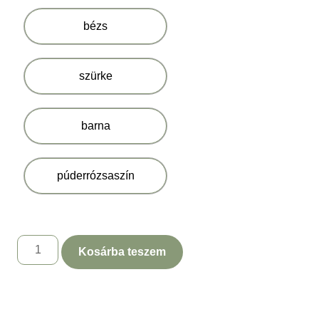
bézs
szürke
barna
púderrózsaszín
Kosárba teszem