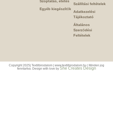
Szoptatás, etetés
Szállítási feltételek
Egyéb kiegészítők
Adatkezelési
Tájékoztató
Általános
Szerződési
Feltételek
Copyright 2025| Textilbirodalom | www.textilbirodalom.hu | Minden jog
She Creates Design
fenntartva. Design with love by