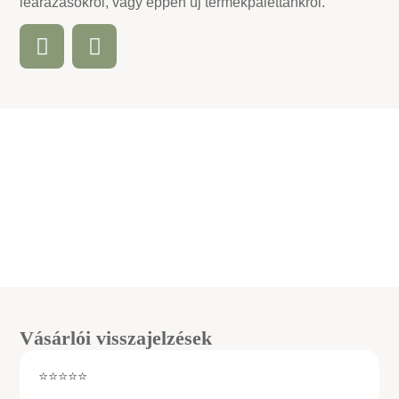
leárazásokról, vagy éppen új termékpalettánkról.
Vásárlói visszajelzések
⭐⭐⭐⭐⭐