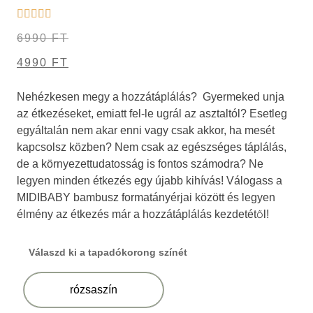
6990
FT
4990
FT
Nehézkesen megy a hozzátáplálás? Gyermeked unja
az étkezéseket, emiatt fel-le ugrál az asztaltól? Esetleg
egyáltalán nem akar enni vagy csak akkor, ha mesét
kapcsolsz közben? Nem csak az egészséges táplálás,
de a környezettudatosság is fontos számodra? Ne
legyen minden étkezés egy újabb kihívás! Válogass a
MIDIBABY
bambusz
formatányérjai között és legyen
élmény az étkezés már a hozzátáplálás kezdetétől!
Válaszd ki a tapadókorong színét
rózsaszín