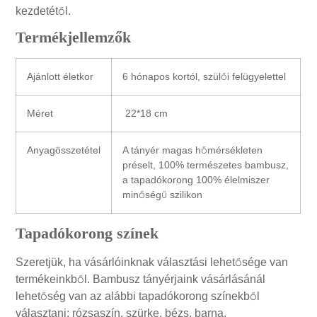
kezdetétől.
Termékjellemzők
Ajánlott életkor
6 hónapos kortól, szülői felügyelettel
Méret
22*18 cm
Anyagösszetétel
A tányér magas hőmérsékleten
préselt, 100% természetes bambusz,
a tapadókorong 100% élelmiszer
minőségű szilikon
Tapadókorong színek
Szeretjük, ha vásárlóinknak választási lehetősége van
termékeinkből. Bambusz tányérjaink vásárlásánál
lehetőség van az alábbi tapadókorong színekből
választani: rózsaszín, szürke, bézs, barna,