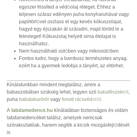
egyszer frissíted a védőolaj réteget. Ehhez a
teljesen száraz edényen puha konyharuhával vagy
papírtörlővel oszlass el egy kevés kókuszolajat,
hagyd egy éjszakán át száradni, majd töröld le a
felesleget! Kókuszolaj helyett sima étolajat is
használhatsz.
Nem használható sütőben vagy mikrosütőben
Fontos tudni, hogy a bambusz természetes anyag,
ezért ha a gyermek ledobja a tányért, az eltörhet.
Kínálatunkban mindent megtalálsz, amire a
babaszobában szükség lehet, legyen szó
babafészekről
,
puha
babatakaróról
vagy
fonott rácsvédőről.
A
labdamedence.hu
kínálatában biztonságos és vidám
labdamedencéket találsz, amelyek nemcsak
szórakoztatóak, hanem segítik a kicsik mozgásfejlődését
is