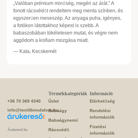
„Valóban prémium minőség, megéri az árát.” A
fonott rácsvédőt rendeltem meg menta színben, és
egyszerűen meseszép. Az anyaga puha, igényes,
a fotókon látottakhoz képest is szebb. A
babaszobában tökéletesen mutat, és végre nem
aggódom a kisfiam mozgása miatt.
— Kata, Kecskemét
Termékkategóriák
Információ
+36 70 369 4340
Üzlet
Elérhetőség
info@textilbirodalom.hu
Babaágy
Rendelési
információk
Babaágynemű
Fizetési
Rácsvédő
Árukereső.hu
információk