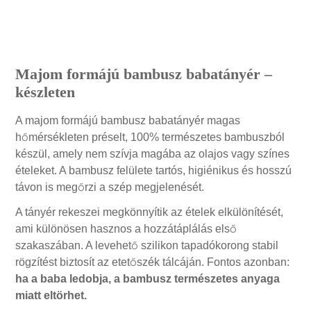
Leírás
Majom formájú bambusz babatányér –
készleten
A majom formájú bambusz babatányér magas
hőmérsékleten préselt, 100% természetes bambuszból
készül, amely nem szívja magába az olajos vagy színes
ételeket. A bambusz felülete tartós, higiénikus és hosszú
távon is megőrzi a szép megjelenését.
A tányér rekeszei megkönnyítik az ételek elkülönítését,
ami különösen hasznos a hozzátáplálás első
szakaszában. A levehető szilikon tapadókorong stabil
rögzítést biztosít az etetőszék tálcáján. Fontos azonban:
ha a baba ledobja, a bambusz természetes anyaga
miatt eltörhet.