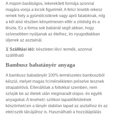
A majom barátságos, lekerekített formája azonnal
magára vonja a kicsik figyelmét. A felső kisebb rekesz
remek hely a gyümölcsöknek vagy apró falatoknak, míg
a két alsó részben kényelmesen elfér a zöldség és a
tészta. Ez a forma sok babánál segít abban, hogy
szívesebben nyúljanak az ételhez, és nyugodtabban
üljenek az asztalnál.
⏳
Szállítási idő:
készleten lévő termék, azonnal
szállítható
Bambusz babatányér anyaga
A bambusz babatányér 100% természetes bambuszból
készül, melyet magas hőmérsékleten préselve tesznek
strapabíróvá. Ellenállóak a foltokkal szemben, nem
szívják be az ételek után megmaradt olajos- és egyéb
anyagokat. A levehető szilikon tapadófelületnek
köszönhetően a tányér stabilan tapad az asztalhoz és az
etetőszék tálcájához is. Használható a hozzátáplálás