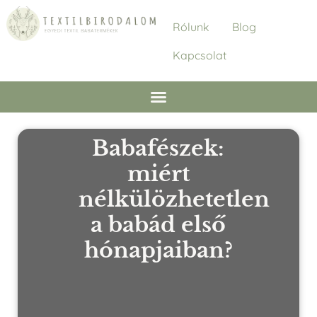
Rólunk
Blog
Kapcsolat
Babafészek:
miért
nélkülözhetetlen
a babád első
hónapjaiban?