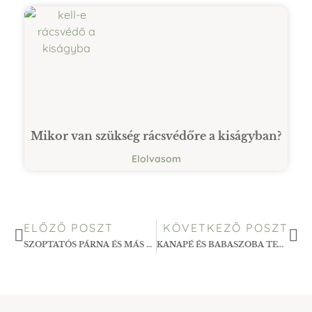
Mikor van szükség rácsvédőre a kiságyban?
Elolvasom
ELŐZŐ POSZT
KÖVETKEZŐ POSZT
SZOPTATÓS PÁRNA ÉS MÁS PRAKTIKUS TEXTIL KIEGÉSZÍTŐK A BABASZOBÁBA – 5 HASZNOS DARAB, AMIT IMÁDNI FOGSZ
KANAPÉ ÉS BABASZOBA TEXTILEK: HOGYAN TEREMTS HARMONIKUS OTTHONT A CSALÁDNAK?