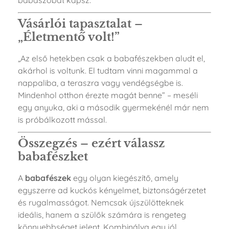
Vásárlói tapasztalat –
„Életmentő volt!”
„Az első hetekben csak a babafészekben aludt el,
akárhol is voltunk. El tudtam vinni magammal a
nappaliba, a teraszra vagy vendégségbe is.
Mindenhol otthon érezte magát benne” – meséli
egy anyuka, aki a második gyermekénél már nem
is próbálkozott mással.
Összegzés – ezért válassz
babafészket
A
babafészek
egy olyan kiegészítő, amely
egyszerre ad kuckós kényelmet, biztonságérzetet
és rugalmasságot. Nemcsak újszülötteknek
ideális, hanem a szülők számára is rengeteg
könnyebbséget jelent. Kombinálva egy jól