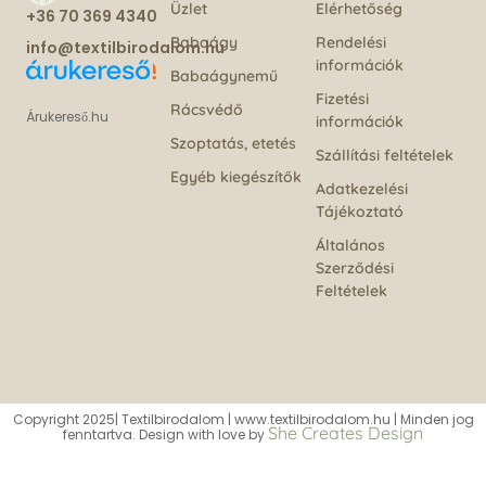
Üzlet
Elérhetőség
+36 70 369 4340
Babaágy
Rendelési
info@textilbirodalom.hu
információk
Babaágynemű
Fizetési
Rácsvédő
Árukereső.hu
információk
Szoptatás, etetés
Szállítási feltételek
Egyéb kiegészítők
Adatkezelési
Tájékoztató
Általános
Szerződési
Feltételek
Copyright 2025| Textilbirodalom | www.textilbirodalom.hu | Minden jog
She Creates Design
fenntartva. Design with love by