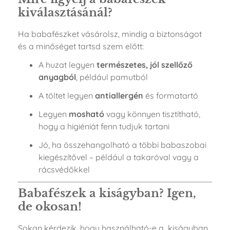
kiválasztásánál?
Ha babafészket vásárolsz, mindig a biztonságot
és a minőséget tartsd szem előtt:
A huzat legyen
természetes, jól szellőző
anyagból
, például pamutból
A töltet legyen
antiallergén
és formatartó
Legyen
mosható
vagy könnyen tisztítható,
hogy a higiéniát fenn tudjuk tartani
Jó, ha összehangolható a többi babaszobai
kiegészítővel – például a takaróval vagy a
rácsvédőkkel
Babafészek a kiságyban? Igen,
de okosan!
Sokan kérdezik, hogy használható-e a kiságyban.