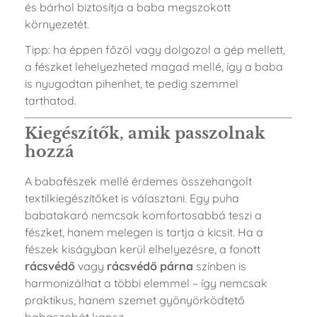
és bárhol biztosítja a baba megszokott
környezetét.
Tipp: ha éppen főzöl vagy dolgozol a gép mellett,
a fészket lehelyezheted magad mellé, így a baba
is nyugodtan pihenhet, te pedig szemmel
tarthatod.
Kiegészítők, amik passzolnak
hozzá
A babafészek mellé érdemes összehangolt
textilkiegészítőket is választani. Egy puha
babatakaró nemcsak komfortosabbá teszi a
fészket, hanem melegen is tartja a kicsit. Ha a
fészek kiságyban kerül elhelyezésre, a fonott
rácsvédő
vagy
rácsvédő párna
színben is
harmonizálhat a többi elemmel – így nemcsak
praktikus, hanem szemet gyönyörködtető
babaszobát kapsz.