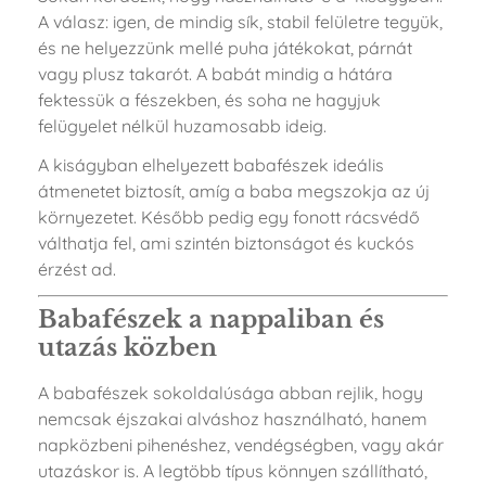
A válasz: igen, de mindig sík, stabil felületre tegyük,
és ne helyezzünk mellé puha játékokat, párnát
vagy plusz takarót. A babát mindig a hátára
fektessük a fészekben, és soha ne hagyjuk
felügyelet nélkül huzamosabb ideig.
A kiságyban elhelyezett babafészek ideális
átmenetet biztosít, amíg a baba megszokja az új
környezetet. Később pedig egy fonott rácsvédő
válthatja fel, ami szintén biztonságot és kuckós
érzést ad.
Babafészek a nappaliban és
utazás közben
A babafészek sokoldalúsága abban rejlik, hogy
nemcsak éjszakai alváshoz használható, hanem
napközbeni pihenéshez, vendégségben, vagy akár
utazáskor is. A legtöbb típus könnyen szállítható,