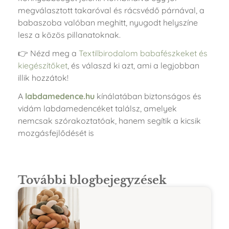
megválasztott takaróval és rácsvédő párnával, a
babaszoba valóban meghitt, nyugodt helyszíne
lesz a közös pillanatoknak.
👉 Nézd meg a
Textilbirodalom babafészkeket és
kiegészítőket
, és válaszd ki azt, ami a legjobban
illik hozzátok!
A
labdamedence.hu
kínálatában biztonságos és
vidám labdamedencéket találsz, amelyek
nemcsak szórakoztatóak, hanem segítik a kicsik
mozgásfejlődését is
További blogbejegyzések