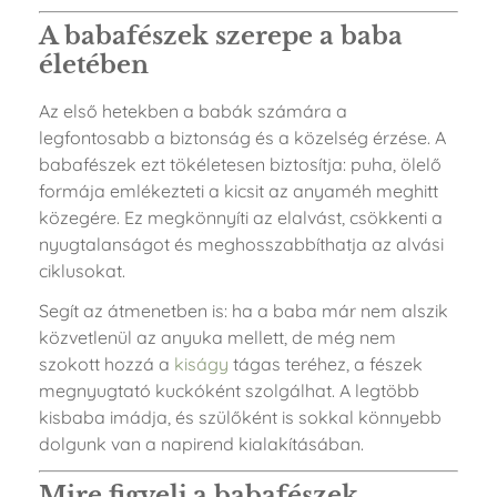
A babafészek szerepe a baba
életében
Az első hetekben a babák számára a
legfontosabb a biztonság és a közelség érzése. A
babafészek ezt tökéletesen biztosítja: puha, ölelő
formája emlékezteti a kicsit az anyaméh meghitt
közegére. Ez megkönnyíti az elalvást, csökkenti a
nyugtalanságot és meghosszabbíthatja az alvási
ciklusokat.
Segít az átmenetben is: ha a baba már nem alszik
közvetlenül az anyuka mellett, de még nem
szokott hozzá a
kiságy
tágas teréhez, a fészek
megnyugtató kuckóként szolgálhat. A legtöbb
kisbaba imádja, és szülőként is sokkal könnyebb
dolgunk van a napirend kialakításában.
Mire figyelj a babafészek