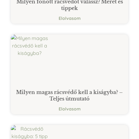
Milyen fonott rácsvédőt válassz? Méret és
tippek
Elolvasom
Milyen magas rácsvédő kell a kiságyba? –
Teljes útmutató
Elolvasom