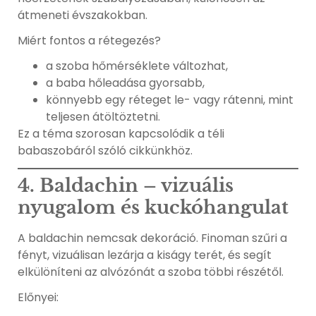
átmeneti évszakokban.
Miért fontos a rétegezés?
a szoba hőmérséklete változhat,
a baba hőleadása gyorsabb,
könnyebb egy réteget le- vagy rátenni, mint
teljesen átöltöztetni.
Ez a téma szorosan kapcsolódik a téli
babaszobáról szóló cikkünkhöz.
4. Baldachin – vizuális
nyugalom és kuckóhangulat
A baldachin nemcsak dekoráció. Finoman szűri a
fényt, vizuálisan lezárja a kiságy terét, és segít
elkülöníteni az alvózónát a szoba többi részétől.
Előnyei: