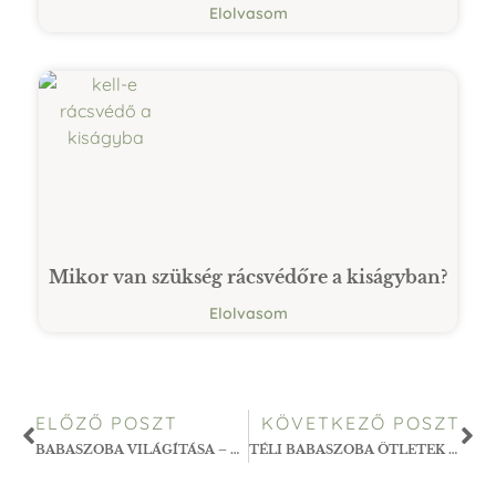
Elolvasom
Mikor van szükség rácsvédőre a kiságyban?
Elolvasom
ELŐZŐ POSZT
KÖVETKEZŐ POSZT
BABASZOBA VILÁGÍTÁSA – HOGYAN TEREMTS NYUGODT KÖRNYEZETET?
TÉLI BABASZOBA ÖTLETEK – HOGYAN TARTSD MELEGEN ÉS BARÁTSÁGOSAN?