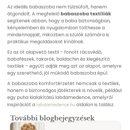
Az ideális babaszoba nem túlzsúfolt, hanem
átgondolt. A megfelelő
babaszoba textíliák
segítenek abban, hogy a baba biztonságban,
kényelemben és nyugalomban tölthesse a
mindennapjait, miközben a szülők számára is
praktikus megoldásokat kínálnak.
Ez az öt alapvető textil – fonott rácsvédő,
babafészek, takarók, baldachin és kiegészítő
textilek – együtt adják meg azt az alapot, amelyre
egy szerethető, jól működő babaszoba épül.
A babaszoba komfortérzetét nemcsak a textilek,
hanem a biztonságos játékterek is növelik, például
egy puha kialakítású labdamedence, amelyről
inspirációt a
oldalon is találsz.
labdamedence.hu
További blogbejegyzések