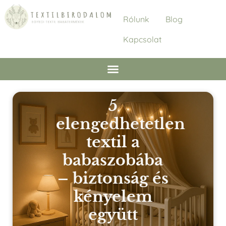
Rólunk
Blog
Kapcsolat
5
elengedhetetlen
textil a
babaszobába
– biztonság és
kényelem
együtt