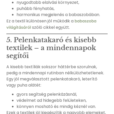
nyugodtabb elalvási környezet,
puhább fényhatás,
harmonikus megjelenés a babaszobában.
Ez a textil különösen jól működik a
babaszoba
szóló cikkel együtt.
világításáról
5. Pelenkatakaró és kisebb
textilek – a mindennapok
segítői
A kisebb textíliák sokszor háttérbe szorulnak,
pedig a mindennapi rutinban nélkülözhetetlenek.
Egy jól megválasztott pelenkatakaró, leterítő
vagy puha alátét:
gyors segítség pelenkázásnál,
védelmet ad hidegebb felületeken,
könnyen mosható és mindig kéznél van.
Ezek a textilek jól kiegészítik a nagyobb elemeket,