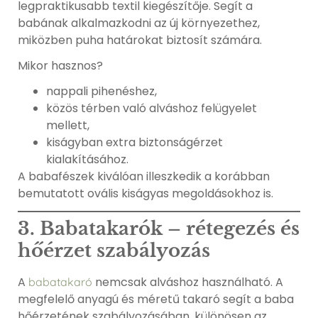
legpraktikusabb textil kiegészítője. Segít a
babának alkalmazkodni az új környezethez,
miközben puha határokat biztosít számára.
Mikor hasznos?
nappali pihenéshez,
közös térben való alváshoz felügyelet
mellett,
kiságyban extra biztonságérzet
kialakításához.
A babafészek kiválóan illeszkedik a korábban
bemutatott ovális kiságyas megoldásokhoz is.
3. Babatakarók – rétegezés és
hőérzet szabályozás
A
nemcsak alváshoz használható. A
babatakaró
megfelelő anyagú és méretű takaró segít a baba
hőérzetének szabályozásában, különösen az