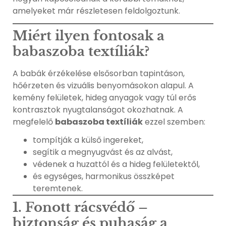
amelyeket már részletesen feldolgoztunk.
Miért ilyen fontosak a
babaszoba textíliák?
A babák érzékelése elsősorban tapintáson,
hőérzeten és vizuális benyomásokon alapul. A
kemény felületek, hideg anyagok vagy túl erős
kontrasztok nyugtalanságot okozhatnak. A
megfelelő
babaszoba textíliák
ezzel szemben:
tompítják a külső ingereket,
segítik a megnyugvást és az alvást,
védenek a huzattól és a hideg felületektől,
és egységes, harmonikus összképet
teremtenek.
1. Fonott rácsvédő –
biztonság és puhaság a