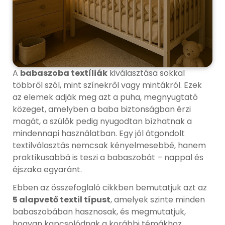
A
babaszoba textíliák
kiválasztása sokkal
többről szól, mint színekről vagy mintákról. Ezek
az elemek adják meg azt a puha, megnyugtató
közeget, amelyben a baba biztonságban érzi
magát, a szülők pedig nyugodtan bízhatnak a
mindennapi használatban. Egy jól átgondolt
textilválasztás nemcsak kényelmesebbé, hanem
praktikusabbá is teszi a babaszobát – nappal és
éjszaka egyaránt.
Ebben az összefoglaló cikkben bemutatjuk azt az
5 alapvető textil típust
, amelyek szinte minden
babaszobában hasznosak, és megmutatjuk,
hogyan kapcsolódnak a korábbi témákhoz,