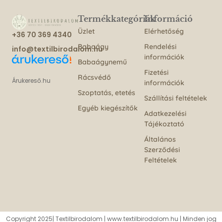
Termékkategóriák
Információ
Üzlet
Elérhetőség
+36 70 369 4340
Babaágy
Rendelési
info@textilbirodalom.hu
információk
Babaágynemű
Fizetési
Rácsvédő
Árukereső.hu
információk
Szoptatás, etetés
Szállítási feltételek
Egyéb kiegészítők
Adatkezelési
Tájékoztató
Általános
Szerződési
Feltételek
Copyright 2025| Textilbirodalom | www.textilbirodalom.hu | Minden jog