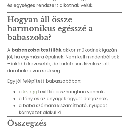
és egységes rendszert alkotnak velük.
Hogyan áll össze
harmonikus egésszé a
babaszoba?
A
babaszoba textíliák
akkor működnek igazán
jól, ha egymásra épülnek. Nem kell mindenből sok
– inkább kevesebb, de tudatosan kiválasztott
darabokra van szükség.
Egy jól felépített babaszobában:
a
textíliái összhangban vannak,
kiságy
a fény és az anyagok együtt dolgoznak,
a baba számára kiszámítható, nyugodt
környezet alakul ki.
Összegzés