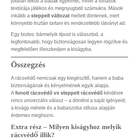
jobban leköti a babák figyelmét, mivel a fonások
textúrája játékos és megnyugtató számukra. Mások
inkább a
steppelt változat
mellett döntenek, mert
könnyebb tisztán tartani és rendezettebb látványt ad.
Egy biztos: bármelyik típust is választod, a
legfontosabb, hogy biztonságosan legyen rögzítve és
megfelelően illeszkedjen a kiságyba.
Összegzés
A rácsvédő nemcsak egy kiegészítő, hanem a baba
biztonságának és kényelmének egyik alapja.
A
fonott rácsvédő vs steppelt rácsvédő
kérdésre
nincs univerzális válasz – a döntést a saját igényeid,
a kiságy mérete és a babaszoba stílusa alapján
érdemes meghozni.
Extra rész – Milyen kiságyhoz melyik
rácsvédő illik?