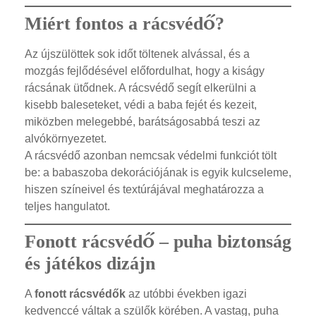
Miért fontos a rácsvédő?
Az újszülöttek sok időt töltenek alvással, és a
mozgás fejlődésével előfordulhat, hogy a kiságy
rácsának ütődnek. A rácsvédő segít elkerülni a
kisebb baleseteket, védi a baba fejét és kezeit,
miközben melegebbé, barátságosabbá teszi az
alvókörnyezetet.
A rácsvédő azonban nemcsak védelmi funkciót tölt
be: a babaszoba dekorációjának is egyik kulcseleme,
hiszen színeivel és textúrájával meghatározza a
teljes hangulatot.
Fonott rácsvédő – puha biztonság
és játékos dizájn
A
fonott rácsvédők
az utóbbi években igazi
kedvenccé váltak a szülők körében. A vastag, puha