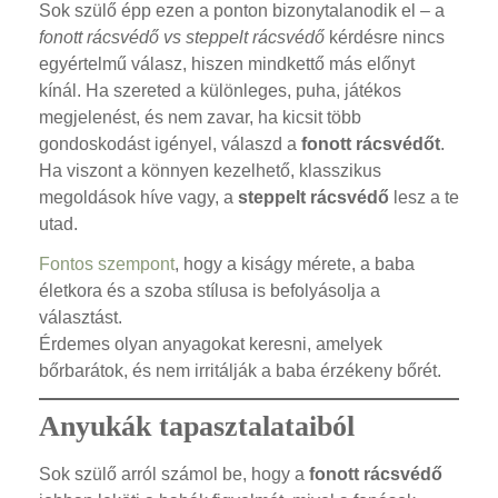
Sok szülő épp ezen a ponton bizonytalanodik el – a
fonott rácsvédő vs steppelt rácsvédő
kérdésre nincs
egyértelmű válasz, hiszen mindkettő más előnyt
kínál. Ha szereted a különleges, puha, játékos
megjelenést, és nem zavar, ha kicsit több
gondoskodást igényel, válaszd a
fonott rácsvédőt
.
Ha viszont a könnyen kezelhető, klasszikus
megoldások híve vagy, a
steppelt rácsvédő
lesz a te
utad.
Fontos szempont
, hogy a kiságy mérete, a baba
életkora és a szoba stílusa is befolyásolja a
választást.
Érdemes olyan anyagokat keresni, amelyek
bőrbarátok, és nem irritálják a baba érzékeny bőrét.
Anyukák tapasztalataiból
Sok szülő arról számol be, hogy a
fonott rácsvédő