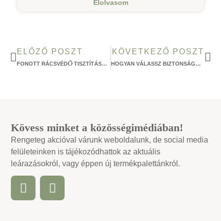
Elolvasom
ELŐZŐ POSZT
KÖVETKEZŐ POSZT
FONOTT RÁCSVÉDŐ TISZTÍTÁSA – EGYSZERŰ LÉPÉSEK ANYUKÁKNAK
HOGYAN VÁLASSZ BIZTONSÁGOS RÁCSVÉDŐT KISÁGYBA? – 5 HASZNOS TIPP
Kövess minket a közösségimédiában!
Rengeteg akcióval várunk weboldalunk, de social media
felületeinken is tájékozódhattok az aktuális
leárazásokról, vagy éppen új termékpalettánkról.