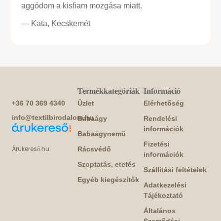
aggódom a kisfiam mozgása miatt.
— Kata, Kecskemét
Termékkategóriák
Információ
+36 70 369 4340
Üzlet
Elérhetőség
info@textilbirodalom.hu
Babaágy
Rendelési
információk
Babaágynemű
Fizetési
Árukereső.hu
Rácsvédő
információk
Szoptatás, etetés
Szállítási feltételek
Egyéb kiegészítők
Adatkezelési
Tájékoztató
Általános
Szerződési