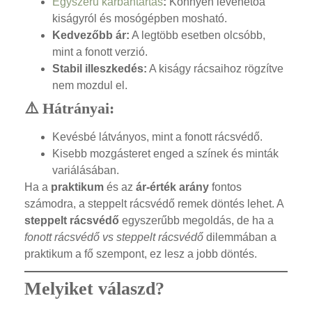
Egyszerű karbantartás
:
Könnyen levehetőa
kiságyról és mosógépben mosható.
Kedvezőbb ár:
A legtöbb esetben olcsóbb,
mint a fonott verzió.
Stabil illeszkedés:
A kiságy rácsaihoz rögzítve
nem mozdul el.
⚠️ Hátrányai:
Kevésbé látványos, mint a fonott rácsvédő.
Kisebb mozgásteret enged a színek és minták
variálásában.
Ha a
praktikum
és az
ár-érték arány
fontos
számodra, a steppelt rácsvédő remek döntés lehet. A
steppelt rácsvédő
egyszerűbb megoldás, de ha a
fonott rácsvédő vs steppelt rácsvédő
dilemmában a
praktikum a fő szempont, ez lesz a jobb döntés.
Melyiket válaszd?