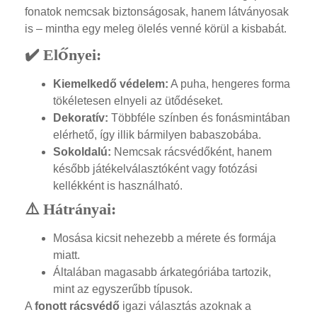
fonatok nemcsak biztonságosak, hanem látványosak
is – mintha egy meleg ölelés venné körül a kisbabát.
✔️ Előnyei:
Kiemelkedő védelem:
A puha, hengeres forma
tökéletesen elnyeli az ütődéseket.
Dekoratív:
Többféle színben és fonásmintában
elérhető, így illik bármilyen babaszobába.
Sokoldalú:
Nemcsak rácsvédőként, hanem
később játékelválasztóként vagy fotózási
kellékként is használható.
⚠️ Hátrányai:
Mosása kicsit nehezebb a mérete és formája
miatt.
Általában magasabb árkategóriába tartozik,
mint az egyszerűbb típusok.
A
fonott rácsvédő
igazi választás azoknak a