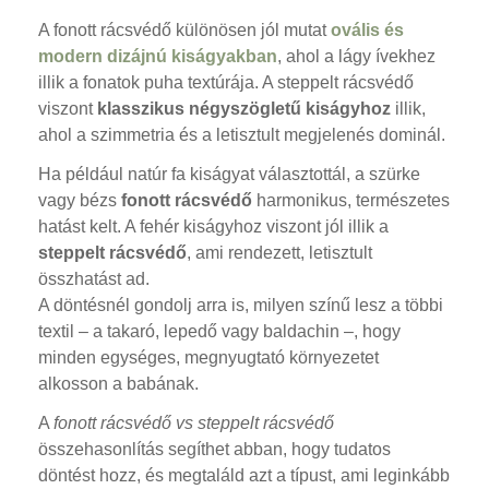
A fonott rácsvédő különösen jól mutat
ovális és
modern dizájnú kiságyakban
, ahol a lágy ívekhez
illik a fonatok puha textúrája. A steppelt rácsvédő
viszont
klasszikus négyszögletű kiságyhoz
illik,
ahol a szimmetria és a letisztult megjelenés dominál.
Ha például natúr fa kiságyat választottál, a szürke
vagy bézs
fonott rácsvédő
harmonikus, természetes
hatást kelt. A fehér kiságyhoz viszont jól illik a
steppelt rácsvédő
, ami rendezett, letisztult
összhatást ad.
A döntésnél gondolj arra is, milyen színű lesz a többi
textil – a takaró, lepedő vagy baldachin –, hogy
minden egységes, megnyugtató környezetet
alkosson a babának.
A
fonott rácsvédő vs steppelt rácsvédő
összehasonlítás segíthet abban, hogy tudatos
döntést hozz, és megtaláld azt a típust, ami leginkább