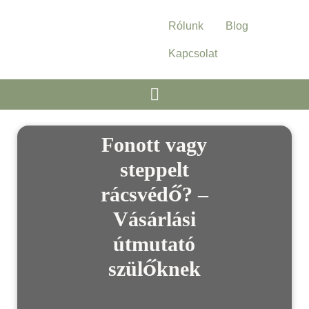
Rólunk
Blog
Kapcsolat
Fonott vagy
steppelt
rácsvédő? –
Vásárlási
útmutató
szülőknek