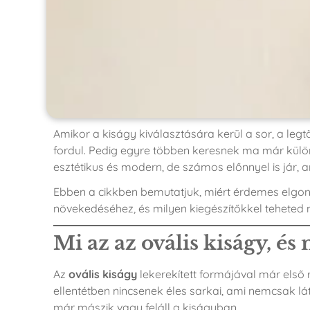
Amikor a kiságy kiválasztására kerül a sor, a leg
fordul. Pedig egyre többen keresnek ma már külö
esztétikus és modern, de számos előnnyel is jár, 
Ebben a cikkben bemutatjuk, miért érdemes elgo
növekedéséhez, és milyen kiegészítőkkel tehete
Mi az az ovális kiságy, é
Az
ovális kiságy
lekerekített formájával már első
ellentétben nincsenek éles sarkai, ami nemcsak 
már mászik vagy feláll a kiságyban.