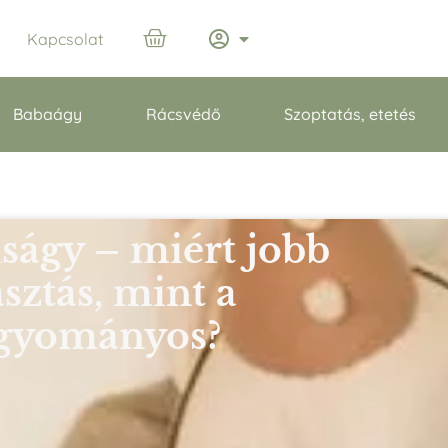
Kapcsolat
Babaágy
Rácsvédő
Szoptatás, etetés
iságy – miért jobb
asztás, mint a
gyományos?