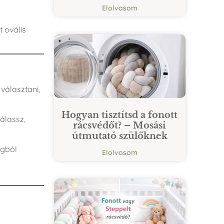
Elolvasom
t ovális
választani,
Hogyan tisztítsd a fonott
álassz,
rácsvédőt? – Mosási
útmutató szülőknek
agból
Elolvasom