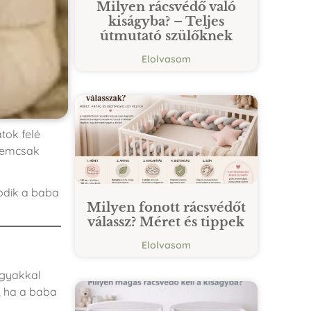
Milyen rácsvédő való
kiságyba? – Teljes
útmutató szülőknek
Elolvasom
tok felé
Nemcsak
odik a baba
Milyen fonott rácsvédőt
válassz? Méret és tippek
Elolvasom
ágyakkal
, ha a baba