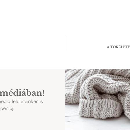
A TÖKÉLETE
imédiában!
dia felületeinken is
ppen új