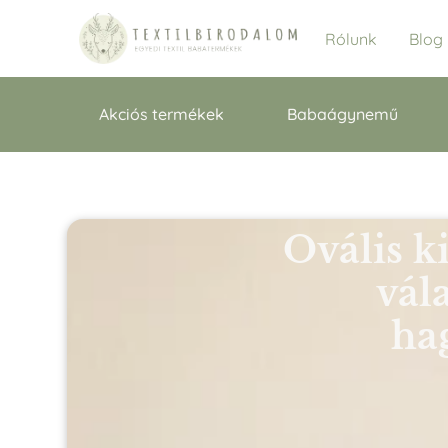
Rólunk
Blog
Akciós termékek
Babaágynemű
Ovális k
vál
ha