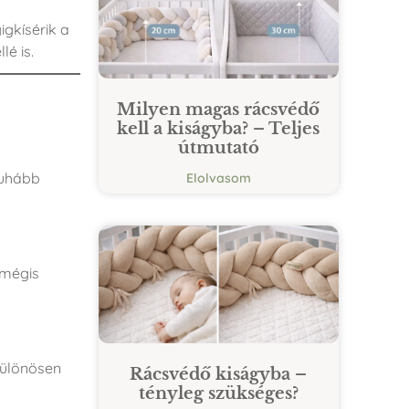
igkísérik a
é is.
Milyen magas rácsvédő
kell a kiságyba? – Teljes
útmutató
puhább
Elolvasom
 mégis
 különösen
Rácsvédő kiságyba –
tényleg szükséges?