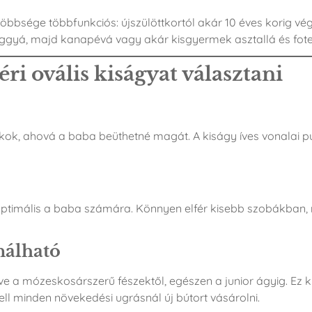
öbbsége többfunkciós: újszülöttkortól akár 10 éves korig vég
ggyá, majd kanapévá vagy akár kisgyermek asztallá és fotell
i ovális kiságyat választani
arkok, ahová a baba beüthetné magát. A kiságy íves vonalai 
e optimális a baba számára. Könnyen elfér kisebb szobákban,
nálható
zdve a mózeskosárszerű fészektől, egészen a junior ágyig. Ez
ell minden növekedési ugrásnál új bútort vásárolni.