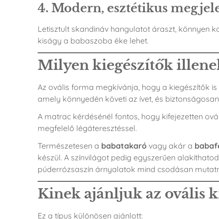
4.
Modern, esztétikus megjel
Letisztult skandináv hangulatot áraszt, könnyen ko
kiságy a babaszoba éke lehet.
Milyen kiegészítők illene
Az ovális forma megkívánja, hogy a kiegészítők 
amely könnyedén követi az ívet, és biztonságosan 
A matrac kérdésénél fontos, hogy kifejezetten ová
megfelelő légáteresztéssel.
Természetesen a
babatakaró
vagy akár a
babaf
készül. A színvilágot pedig egyszerűen alakíthatod 
púderrózsaszín árnyalatok mind csodásan mutatn
Kinek ajánljuk az ovális k
Ez a típus különösen ajánlott: