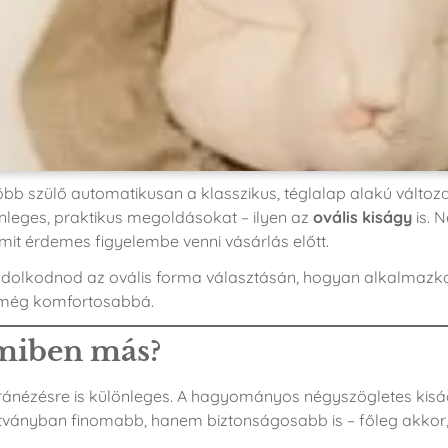
több szülő automatikusan a klasszikus, téglalap alakú változa
nleges, praktikus megoldásokat – ilyen az
ovális kiságy
is. 
amit érdemes figyelembe venni vásárlás előtt.
ndolkodnod az ovális forma választásán, hogyan alkalmazk
d még komfortosabbá.
s miben más?
 ránézésre is különleges. A hagyományos négyszögletes kis
látványban finomabb, hanem biztonságosabb is – főleg akkor