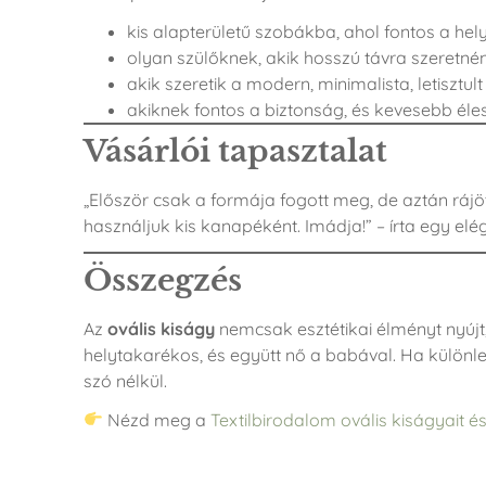
kis alapterületű szobákba, ahol fontos a he
olyan szülőknek, akik hosszú távra szeretné
akik szeretik a modern, minimalista, letiszt
akiknek fontos a biztonság, és kevesebb él
Vásárlói tapasztalat
„Először csak a formája fogott meg, de aztán rájö
használjuk kis kanapéként. Imádja!” – írta egy el
Összegzés
Az
ovális kiságy
nemcsak esztétikai élményt nyújt,
helytakarékos, és együtt nő a babával. Ha különle
szó nélkül.
Nézd meg a
Textilbirodalom ovális kiságyait és