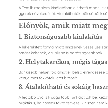
A Textilbirodalom kínálatában elérhető modellek t
gyerek növekedését. Átalakíthatók bölcsőből kisá
Előnyök, amik miatt megér
1.
Biztonságosabb kialakítás
A lekerekített forma miatt nincsenek veszélyes s
hatást keltenek, vizuálisan is barátságosabbak.
2.
Helytakarékos, mégis tágas
Bár kisebb helyet foglalhat el, belső elrendezés
kényelmes fekvőfelületet biztosít.
3.
Átalakítható és sokáig hasz
A legtöbb ovális kiságy több funkciót tölt be: ke
praktikus, ha hosszú távra tervezel – hiszen nem k