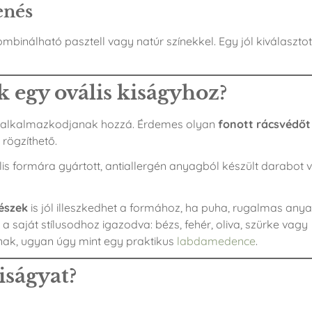
enés
mbinálható pasztell vagy natúr színekkel. Egy jól kiválasztot
k egy ovális kiságyhoz?
is alkalmazkodjanak hozzá. Érdemes olyan
fonott rácsvédőt
rögzíthető.
lis formára gyártott, antiallergén anyagból készült darabot v
észek
is jól illeszkedhet a formához, ha puha, rugalmas any
a saját stílusodhoz igazodva: bézs, fehér, oliva, szürke vagy
ak, ugyan úgy mint egy praktikus
labdamedence
.
iságyat?