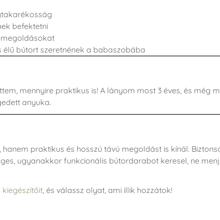
lytakarékosság
nek befektetni
ult megoldásokat
es élű bútort szeretnének a babaszobába
ttem, mennyire praktikus is! A lányom most 3 éves, és még m
égedett anyuka.
 hanem praktikus és hosszú távú megoldást is kínál. Biztons
ges, ugyanakkor funkcionális bútordarabot keresel, ne menj 
 kiegészítőit
, és válassz olyat, ami illik hozzátok!