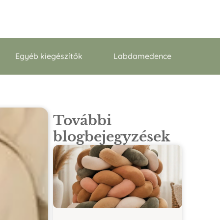
Egyéb kiegészítők
Labdamedence
További
blogbejegyzések