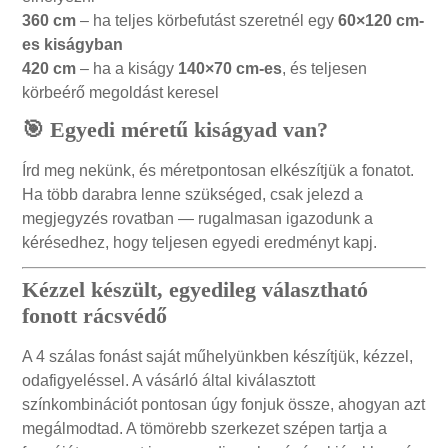
360 cm
– ha teljes körbefutást szeretnél egy
60×120 cm-
es kiságyban
420 cm
– ha a kiságy
140×70 cm-es
, és teljesen
körbeérő megoldást keresel
🎯
Egyedi méretű kiságyad van?
Írd meg nekünk, és méretpontosan elkészítjük a fonatot.
Ha több darabra lenne szükséged, csak jelezd a
megjegyzés rovatban — rugalmasan igazodunk a
kérésedhez, hogy teljesen egyedi eredményt kapj.
Kézzel készült, egyedileg választható
fonott rácsvédő
A 4 szálas fonást saját műhelyünkben készítjük, kézzel,
odafigyeléssel. A vásárló által kiválasztott
színkombinációt pontosan úgy fonjuk össze, ahogyan azt
megálmodtad. A tömörebb szerkezet szépen tartja a