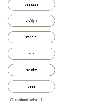
rózsaszín
zsálya
menta
kék
szürke
bézs
Választható színek 2