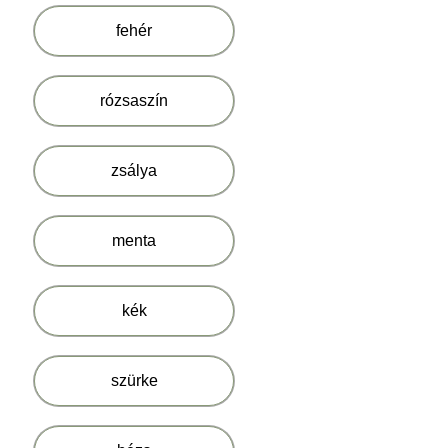
fehér
rózsaszín
zsálya
menta
kék
szürke