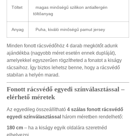
Töltet
magas minőségű szilikon antiallergén
töltőanyag
Anyag
Puha, kiváló minőségű pamut jersey
Minden fonott rácsvédőhöz 4 darab megkötőt adunk
ajándékba (nagyobb méret esetén ennek dupláját),
amelyekkel egyszerűen rögzítheted a fonatot a kiságy
rácsaihoz. Így biztos lehetsz benne, hogy a rácsvédő
stabilan a helyén marad.
Fonott rácsvédő egyedi színválasztással –
elérhető méretek
Az egyedileg összeállítható
4 szálas fonott rácsvédő
egyedi színválasztással
három méretben rendelhető:
180 cm
– ha a kiságy egyik oldalára szeretnéd
elhelyezni