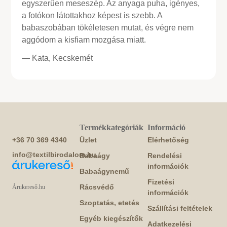
egyszerűen meseszép. Az anyaga puha, igényes,
a fotókon látottakhoz képest is szebb. A
babaszobában tökéletesen mutat, és végre nem
aggódom a kisfiam mozgása miatt.
— Kata, Kecskemét
Termékkategóriák
Információ
+36 70 369 4340
Üzlet
Elérhetőség
info@textilbirodalom.hu
Babaágy
Rendelési
információk
Babaágynemű
Fizetési
Rácsvédő
Árukereső.hu
információk
Szoptatás, etetés
Szállítási feltételek
Egyéb kiegészítők
Adatkezelési