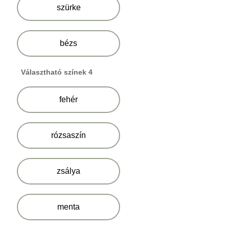
szürke
bézs
Választható színek 4
fehér
rózsaszín
zsálya
menta