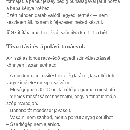
formáját, a pamut jersey pedig puhaságával járul hozzá
a baba kényelméhez.
Ezért minden darab valódi, egyedi termék — nem
készleten áll, hanem kifejezetten neked készül.
⏳
Szállítási idő:
fizetéstől számítva kb.
1–1,5 hét
Tisztítási és ápolási tanácsok
A 4 szálas fonott rácsvédő egyedi színválasztással
könnyen tisztán tartható:
– A mindennapi frissítéshez elég kirázni, kiszellőztetni
vagy kíméletesen kiporszívózni.
– Mosógépben 30 °C-on, kímélő programon mosható.
Érdemes mosózsákot használni, hogy a fonat formája
szép maradjon.
– Bababarát mosószer javasolt.
– Vasalni nem szabad, mert a pamut anyag sérülhet.
– Szárítógép nem ajánlott.