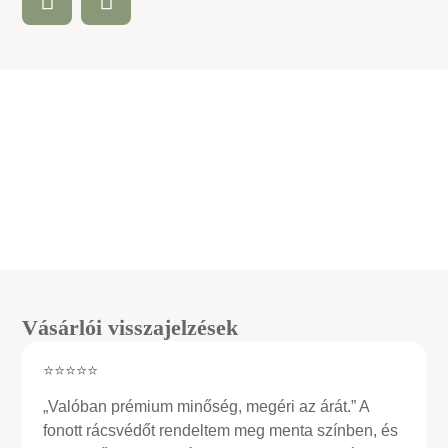
Vásárlói visszajelzések
⭐⭐⭐⭐⭐
„Valóban prémium minőség, megéri az árát.” A
fonott rácsvédőt rendeltem meg menta színben, és