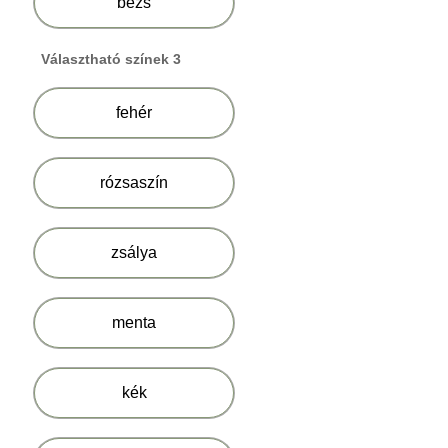
bézs
Választható színek 3
fehér
rózsaszín
zsálya
menta
kék