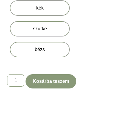
kék
szürke
bézs
Kosárba teszem
Leírás