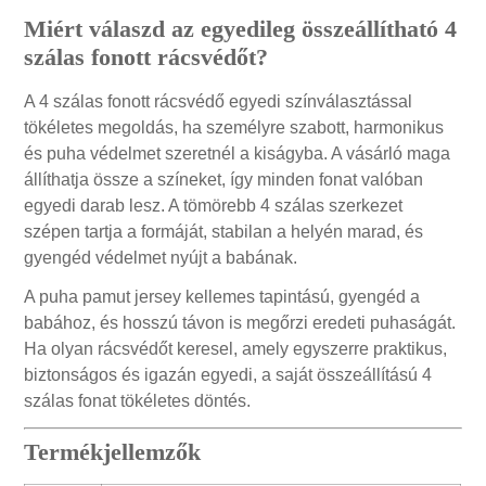
Miért válaszd az egyedileg összeállítható 4
szálas fonott rácsvédőt?
A 4 szálas fonott rácsvédő egyedi színválasztással
tökéletes megoldás, ha személyre szabott, harmonikus
és puha védelmet szeretnél a kiságyba. A vásárló maga
állíthatja össze a színeket, így minden fonat valóban
egyedi darab lesz. A tömörebb 4 szálas szerkezet
szépen tartja a formáját, stabilan a helyén marad, és
gyengéd védelmet nyújt a babának.
A puha pamut jersey kellemes tapintású, gyengéd a
babához, és hosszú távon is megőrzi eredeti puhaságát.
Ha olyan rácsvédőt keresel, amely egyszerre praktikus,
biztonságos és igazán egyedi, a saját összeállítású 4
szálas fonat tökéletes döntés.
Termékjellemzők