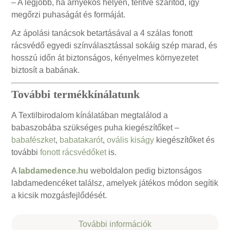
– A legjobb, ha árnyékos helyen, terítve szárítod, így
megőrzi puhaságát és formáját.
Az ápolási tanácsok betartásával a 4 szálas fonott
rácsvédő egyedi színválasztással sokáig szép marad, és
hosszú időn át biztonságos, kényelmes környezetet
biztosít a babának.
További termékkínálatunk
A Textilbirodalom kínálatában megtalálod a
babaszobába szükséges puha kiegészítőket –
babafészket
,
babatakarót
,
ovális kiságy
kiegészítőket és
további
fonott rácsvédőket
is.
A
labdamedence.hu
weboldalon pedig biztonságos
labdamedencéket találsz, amelyek játékos módon segítik
a kicsik mozgásfejlődését.
További információk