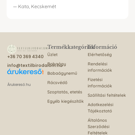
— Kata, Kecskemét
Termékkategóriák
Információ
Üzlet
Elérhetőség
+36 70 369 4340
Babaágy
Rendelési
info@textilbirodalom.hu
információk
Babaágynemű
Fizetési
Rácsvédő
Árukereső.hu
információk
Szoptatás, etetés
Szállítási feltételek
Egyéb kiegészítők
Adatkezelési
Tájékoztató
Általános
Szerződési
Feltételek