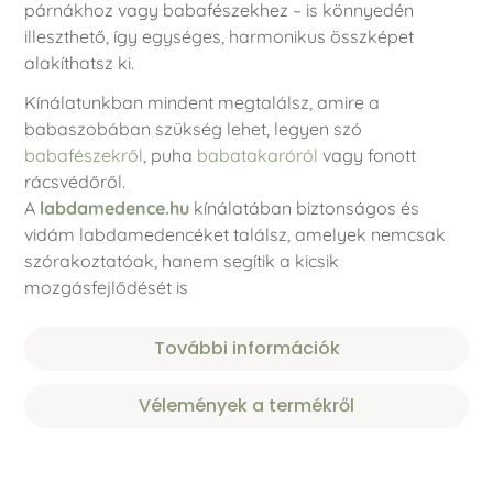
párnákhoz vagy babafészekhez – is könnyedén
illeszthető, így egységes, harmonikus összképet
alakíthatsz ki.
Kínálatunkban mindent megtalálsz, amire a
babaszobában szükség lehet, legyen szó
babafészekről
, puha
babatakaróról
vagy fonott
rácsvédőről.
A
labdamedence.hu
kínálatában biztonságos és
vidám labdamedencéket találsz, amelyek nemcsak
szórakoztatóak, hanem segítik a kicsik
mozgásfejlődését is
További információk
Vélemények a termékről