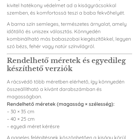
kivitel hatékony védelmet ad a kiságyrácsokkal
szemben, és komfortossá teszi a baba fekvőhelyét.
A barna szín semleges, természetes árnyalat, amely
időtálló és uniszex választás. Könnyedén
kombinálható más babaszobai kiegészítőkkel, legyen
szó bézs, fehér vagy natúr színvilágról.
Rendelhető méretek és egyedileg
készíthető verziók
A rácsvédő több méretben elérhető, így könnyedén
összeállítható a kívánt darabszámban és
magasságban.
Rendelhető méretek (magasság × szélesség):
– 30 × 35 cm
– 40 × 25 cm
– egyedi méret kérésre
A paneles felépítésnek köszönhetően a kiságy körül