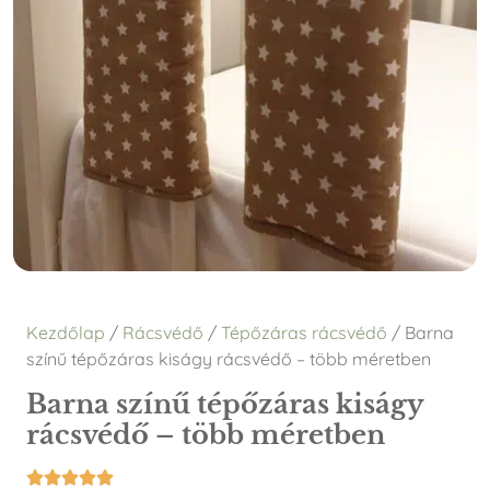
Kezdőlap
/
Rácsvédő
/
Tépőzáras rácsvédő
/ Barna
színű tépőzáras kiságy rácsvédő – több méretben
Barna színű tépőzáras kiságy
rácsvédő – több méretben