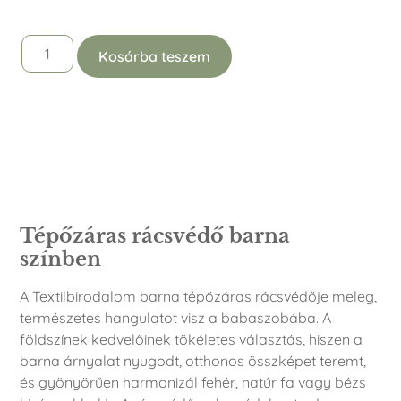
Kosárba teszem
Leírás
Tépőzáras rácsvédő barna
színben
A Textilbirodalom barna tépőzáras rácsvédője meleg,
természetes hangulatot visz a babaszobába. A
földszínek kedvelőinek tökéletes választás, hiszen a
barna árnyalat nyugodt, otthonos összképet teremt,
és gyönyörűen harmonizál fehér, natúr fa vagy bézs