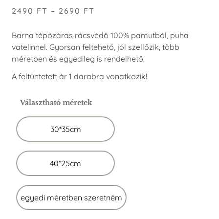
2490
FT
–
2690
FT
Barna tépőzáras rácsvédő 100% pamutból, puha
vatelinnel. Gyorsan feltehető, jól szellőzik, több
méretben és egyedileg is rendelhető.
A feltüntetett ár 1 darabra vonatkozik!
Választható méretek
30*35cm
40*25cm
egyedi méretben szeretném