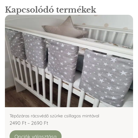
Kapcsolódó termékek
Tépőzáras rácsvédő szürke csillagos mintával
2490
Ft
–
2690
Ft
Opciók választása