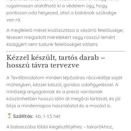
rugalmasan alakítható ki a védelem úgy, hogy
pontosan oda helyezed, ahol a babának szüksége
van rá.
A megfelelő méret kiválasztása a vásárló felelőssége;
tévesen megadott méretekért vagy rosszul lemért
kiságyért nem tudunk felelősséget vállalni.
Kézzel készült, tartós darab –
hosszú távra tervezve
A Textilbirodalom minden tépőzáras rácsvédője saját
műhelyben, kézzel készül, gondos odafigyeléssel. A
minőségi anyagoknak és a precíz varrásnak
köszönhetően hosszú időn át megőrzi tartását, és jól
bírja a mindennapos használatot és a mosást is.
Szállítás:
kb. 1–1,5 hét
A babaszoba többi kiegészítőjéhez – takarókhoz,