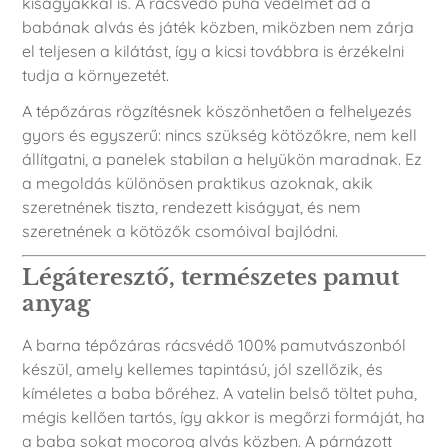
kiságyakkal is. A rácsvédő puha védelmet ad a
babának alvás és játék közben, miközben nem zárja
el teljesen a kilátást, így a kicsi továbbra is érzékelni
tudja a környezetét.
A tépőzáras rögzítésnek köszönhetően a felhelyezés
gyors és egyszerű: nincs szükség kötözőkre, nem kell
állítgatni, a panelek stabilan a helyükön maradnak. Ez
a megoldás különösen praktikus azoknak, akik
szeretnének tiszta, rendezett kiságyat, és nem
szeretnének a kötözők csomóival bajlódni.
Légáteresztő, természetes pamut
anyag
A barna tépőzáras rácsvédő 100% pamutvászonból
készül, amely kellemes tapintású, jól szellőzik, és
kíméletes a baba bőréhez. A vatelin belső töltet puha,
mégis kellően tartós, így akkor is megőrzi formáját, ha
a baba sokat mocorog alvás közben. A párnázott