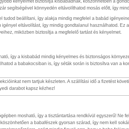
nagyobb kényelmet biztosítja kisbabádnak, köszönhetően a gondo
zár segítségével könnyedén eltávolíthatod mosás előtt, így mind
tudod beállítani, így alakja mindig megfelel a babád igényeinek
gényel eltávolítást, így mindig gondtalanul használhatod. Ez a
ihez, miközben biztosítja a megfelelő tartást és kényelmet.
ható, így a kisbabád mindig kényelmes és biztonságos környeze
atod a babakocsiban is, így séták során is biztosítva van a kom
cióinkat nem tartjuk készleten. A szállítási idő a fizetést követő
gyedi darabot kapsz kézhez!
ógépben mosható, így a tisztántartása rendkívül egyszerű! Ne f
ak köszönhetően a babafészek gyorsan szárad, így nem kell soká