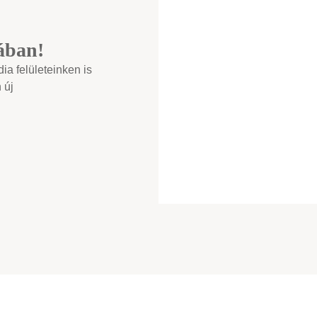
ában!
a felületeinken is
 új