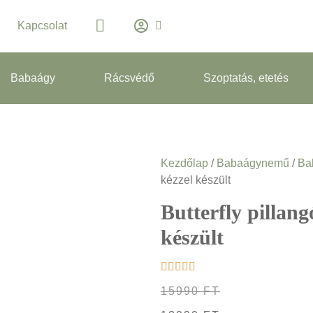
Kapcsolat
Babaágy
Rácsvédő
Szoptatás, etetés
Kezdőlap
/
Babaágynemű
/
Ba
kézzel készült
Butterfly pillan
készült
15990
FT