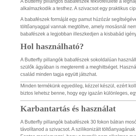
A Butterfly pillangós babafészek fekvőfelülete a leg
alkalmazkodik a testhez. A szivacsot egy praktikus cip
A babafészek formáját egy pamut húzózár segítségével 
töltőanyaggal vannak megtöltve, amely mosásnál nem i
babafészek a legjobban illeszkedjen a kisbabád igénye
Hol használható?
A Butterfly pillangók babafészek sokoldalúan használ
szülők ágyában is megteremti a meghittséget. Használh
család minden tagja együtt játszhat.
Minden termékünk egyedileg, kézzel készül, ezért kollek
biztos lehetsz benne, hogy egy igazán különleges, e
Karbantartás és használat
A Butterfly pillangók babafészek 30 fokon bátran mos
távolítanod a szivacsot. A szilikonizált töltőanyagán