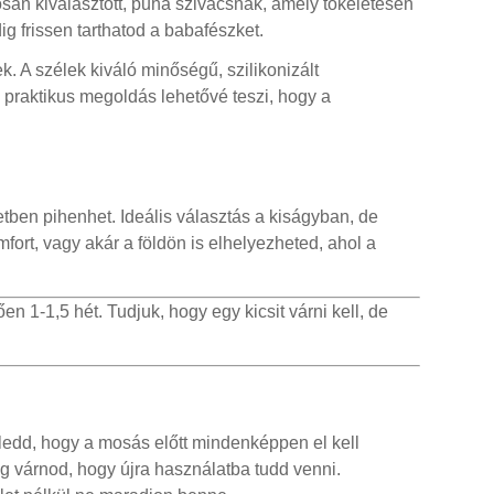
san kiválasztott, puha szivacsnak, amely tökéletesen
ig frissen tarthatod a babafészket.
. A szélek kiváló minőségű, szilikonizált
 praktikus megoldás lehetővé teszi, hogy a
tben pihenhet. Ideális választás a kiságyban, de
fort, vagy akár a földön is elhelyezheted, ahol a
en 1-1,5 hét. Tudjuk, hogy egy kicsit várni kell, de
eledd, hogy a mosás előtt mindenképpen el kell
ig várnod, hogy újra használatba tudd venni.