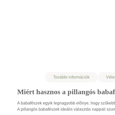
Leírás
További információk
Véle
Miért hasznos a pillangós baba
A babafészek egyik legnagyobb előnye, hogy szűkebb, 
A pillangós babafészek ideális választás nappali sz