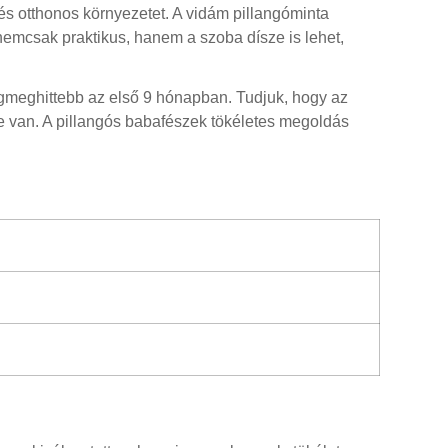
és otthonos környezetet. A vidám pillangóminta
emcsak praktikus, hanem a szoba dísze is lehet,
egmeghittebb az első 9 hónapban. Tudjuk, hogy az
ge van. A pillangós babafészek tökéletes megoldás