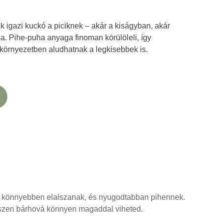
ek igazi kuckó a piciknek – akár a kiságyban, akár
a. Pihe-puha anyaga finoman körülöleli, így
környezetben aludhatnak a legkisebbek is.
Így könnyebben elalszanak, és nyugodtabban pihennek.
hiszen bárhová könnyen magaddal viheted.