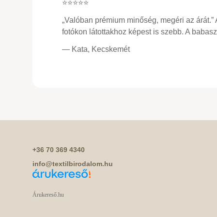
⭐⭐⭐⭐⭐
„Valóban prémium minőség, megéri az árát.”
fotókon látottakhoz képest is szebb. A baba
— Kata, Kecskemét
+36 70 369 4340
info@textilbirodalom.hu
Árukereső.hu