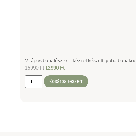
Virágos babafészek – kézzel készült, puha babaku
15990
Ft
12990
Ft
Kosárba teszem