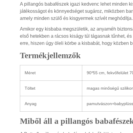
A pillangós babafészek igazi kedvenc lehet minden ki
játékosságot és könnyedséget sugároz, miközben bar
amely minden szülő és kisgyermek szívét meghódítja.
Amikor egy kisbaba megszületik, az anyaméh biztonsá
első hetekben a rácsos kiságy túl tágasnak tűnhet, és
erre, hiszen úgy öleli körbe a kisbabát, hogy közben 
Termékjellemzők
Méret
90*55 cm, fekvőfelület 
Töltet
magas minőségű szilikon
Anyag
pamutvászon+babyplüs
Miből áll a pillangós babafésze