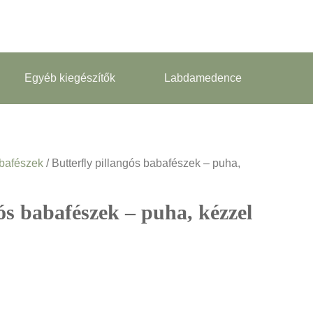
Egyéb kiegészítők
Labdamedence
bafészek
/ Butterfly pillangós babafészek – puha,
gós babafészek – puha, kézzel