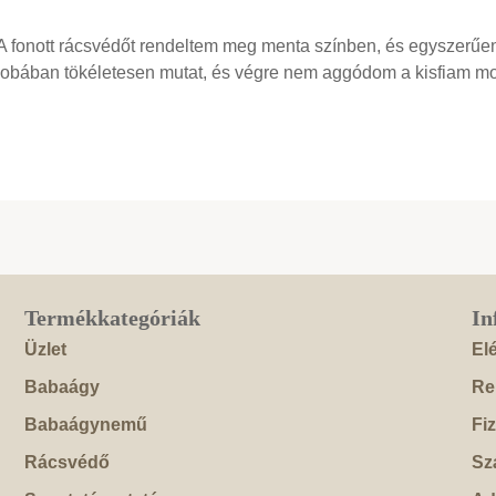
 A fonott rácsvédőt rendeltem meg menta színben, és egyszerű
szobában tökéletesen mutat, és végre nem aggódom a kisfiam mo
Termékkategóriák
In
Üzlet
El
Babaágy
Re
Babaágynemű
Fi
Rácsvédő
Szá