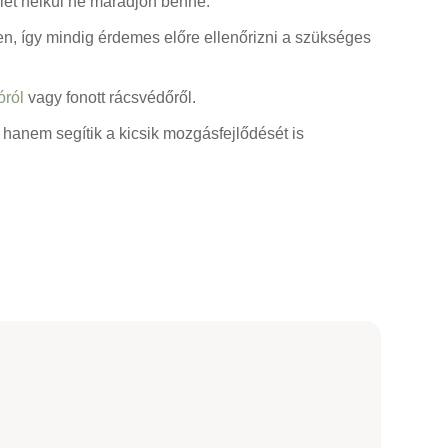
let nélkül ne maradjon benne.
en, így mindig érdemes előre ellenőrizni a szükséges
óról
vagy fonott rácsvédőről.
anem segítik a kicsik mozgásfejlődését is