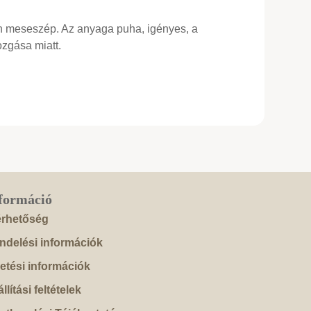
en meseszép. Az anyaga puha, igényes, a
zgása miatt.
formáció
érhetőség
ndelési információk
zetési információk
llítási feltételek