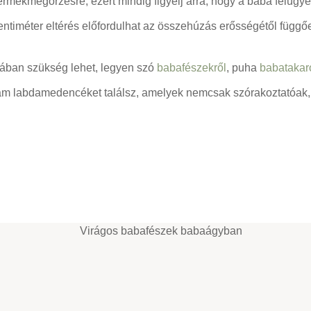
mekmegőrzésre, ezért mindig figyelj arra, hogy a baba felügye
ntiméter eltérés előfordulhat az összehúzás erősségétől függő
ában szükség lehet, legyen szó
babafészekről
, puha
babatakar
ám labdamedencéket találsz, amelyek nemcsak szórakoztatóak, h