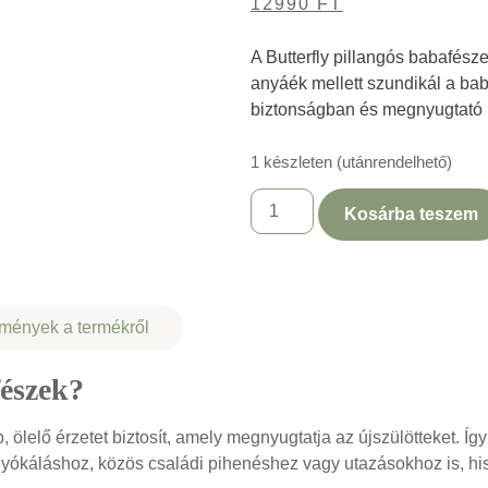
12990
FT
A Butterfly pillangós babafész
anyáék mellett szundikál a bab
biztonságban és megnyugtató 
1 készleten (utánrendelhető)
Kosárba teszem
mények a termékről
fészek?
ölelő érzetet biztosít, amely megnyugtatja az újszülötteket. 
unyókáláshoz, közös családi pihenéshez vagy utazásokhoz is, 