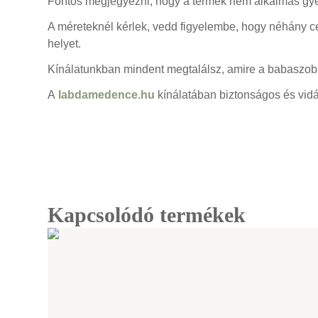
Fontos megjegyezni, hogy a termék nem alkalmas gyer
A méreteknél kérlek, vedd figyelembe, hogy néhány ce
helyet.
Kínálatunkban mindent megtalálsz, amire a babaszob
A
labdamedence.hu
kínálatában biztonságos és vid
Kapcsolódó termékek