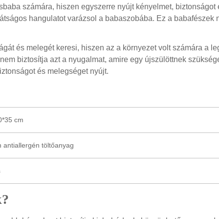
sbaba számára, hiszen egyszerre nyújt kényelmet, biztonságot 
átságos hangulatot varázsol a babaszobába. Ez a babafészek n
gát és melegét keresi, hiszen az a környezet volt számára a l
 nem biztosítja azt a nyugalmat, amire egy újszülöttnek szüksé
biztonságot és melegséget nyújt.
70*35 cm
 antiallergén töltőanyag
s
k?