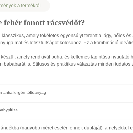
mények a termékről
e fehér fonott rácsvédőt?
 klasszikus, amely tökéletes egyensúlyt teremt a lágy, nőies és 
r nyugalmat és letisztultságot kölcsönöz. Ez a kombináció ideá
készül, amely rendkívül puha, és kellemes tapintása nyugtató ha
n bababarát is. Stílusos és praktikus választás minden tudatos
 antiallergén töltőanyag
babyplüss
ándékba (nagyobb méret esetén ennek dupláját), amelyekkel egy