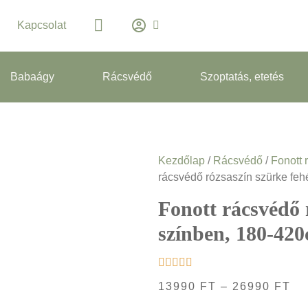
Kapcsolat
Babaágy
Rácsvédő
Szoptatás, etetés
Kezdőlap
/
Rácsvédő
/
Fonott 
rácsvédő rózsaszín szürke fe
Fonott rácsvédő 
színben, 180-42
13990
FT
–
26990
FT