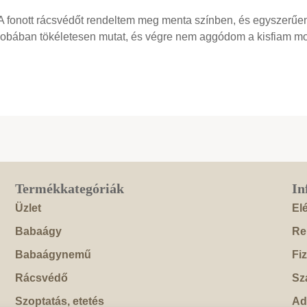
 A fonott rácsvédőt rendeltem meg menta színben, és egyszerű
szobában tökéletesen mutat, és végre nem aggódom a kisfiam mo
Termékkategóriák
In
Üzlet
El
Babaágy
Re
Babaágynemű
Fi
Rácsvédő
Szá
Szoptatás, etetés
Ad