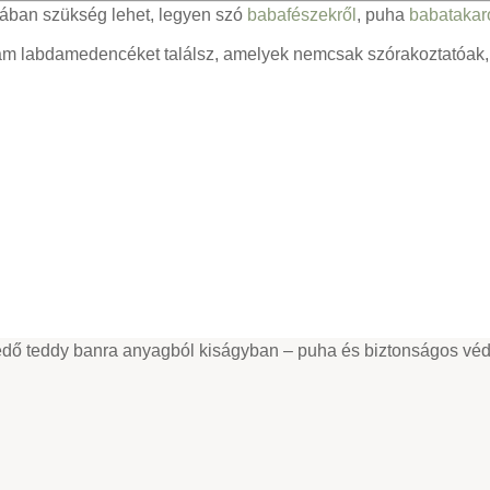
ában szükség lehet, legyen szó
babafészekről
, puha
babatakar
ám labdamedencéket találsz, amelyek nemcsak szórakoztatóak, h