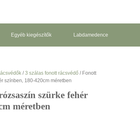
Egyéb kiegészítők
Labdamedence
rácsvédők
/
3 szálas fonott rácsvédő
/ Fonott
hér színben, 180-420cm méretben
rózsaszín szürke fehér
0cm méretben