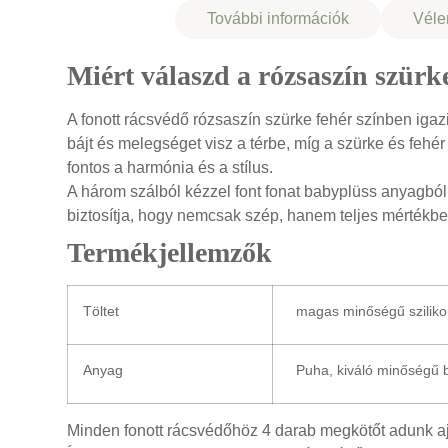
Leírás
További információk
Véle
Miért válaszd a rózsaszín szürk
A fonott rácsvédő rózsaszín szürke fehér színben igazi
bájt és melegséget visz a térbe, míg a szürke és fehé
fontos a harmónia és a stílus.
A három szálból kézzel font fonat babyplüss anyagból 
biztosítja, hogy nemcsak szép, hanem teljes mértékbe
Termékjellemzők
Töltet
magas minőségű szilikon
Anyag
Puha, kiváló minőségű 
Minden fonott rácsvédőhöz 4 darab megkötőt adunk aj