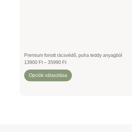
Premium fonott rácsvédő, puha teddy anyagból
13900
Ft
–
35990
Ft
Opciók választása