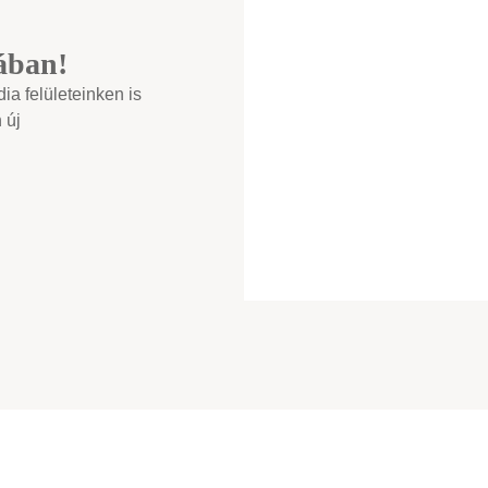
ában!
a felületeinken is
 új