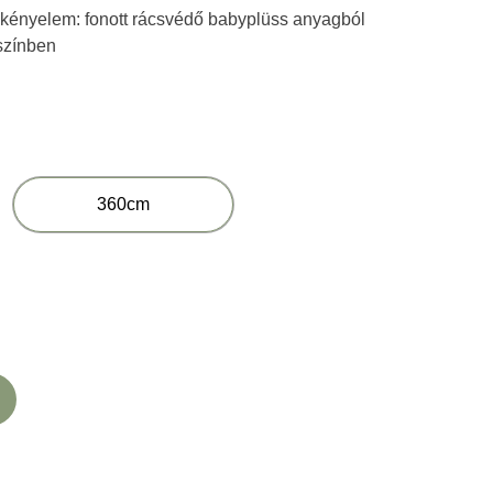
is kényelem: fonott rácsvédő babyplüss anyagból
 színben
360cm