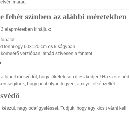
helyén marad.
ke fehér színben az alábbi méretekben
 3 alapméretben kínáljuk:
 fonatot
néd tenni egy 60×120 cm-es kiságyban
 körbeérő verzióban látnád szívesen a fonatot
?
 a fonott rácsvédőt, hogy tökéletesen illeszkedjen! Ha szeretnéd
en segítünk, hogy pont olyan legyen, amilyet elképzeltél.
csvédő
észül, nagy odafigyeléssel. Tudjuk, hogy egy kicsit várni kell,