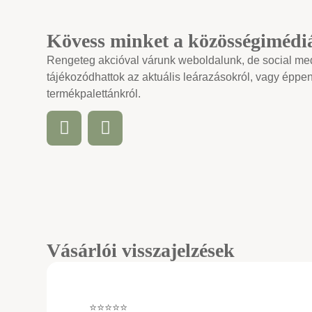
Kövess minket a közösségimédi
Rengeteg akcióval várunk weboldalunk, de social medi
tájékozódhattok az aktuális leárazásokról, vagy éppen
termékpalettánkról.
Vásárlói visszajelzések
⭐⭐⭐⭐⭐