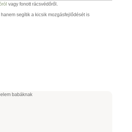
óról
vagy fonott rácsvédőről.
anem segítik a kicsik mozgásfejlődését is