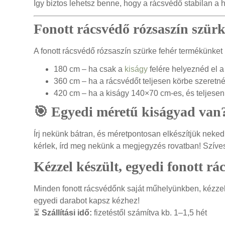
Így biztos lehetsz benne, hogy a rácsvédő stabilan a 
Fonott rácsvédő rózsaszín szür
A fonott rácsvédő rózsaszín szürke fehér termékünket
180 cm – ha csak a
kiságy
felére helyeznéd el a
360 cm – ha a rácsvédőt teljesen körbe szeret
420 cm – ha a kiságy 140×70 cm-es, és teljesen
🎯 Egyedi méretű kiságyad van
Írj nekünk bátran, és méretpontosan elkészítjük neked
kérlek, írd meg nekünk a megjegyzés rovatban! Szíves
Kézzel készült, egyedi fonott rá
Minden fonott rácsvédőnk saját műhelyünkben, kézzel k
egyedi darabot kapsz kézhez!
⏳
Szállítási idő:
fizetéstől számítva kb. 1–1,5 hét