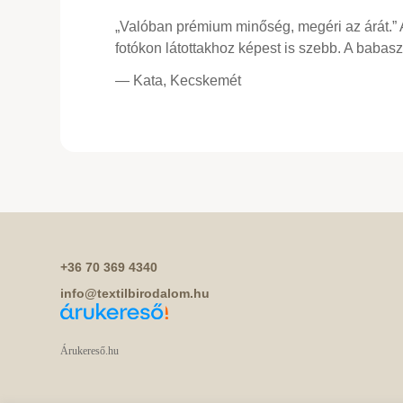
„Valóban prémium minőség, megéri az árát.”
fotókon látottakhoz képest is szebb. A baba
— Kata, Kecskemét
+36 70 369 4340
info@textilbirodalom.hu
Árukereső.hu