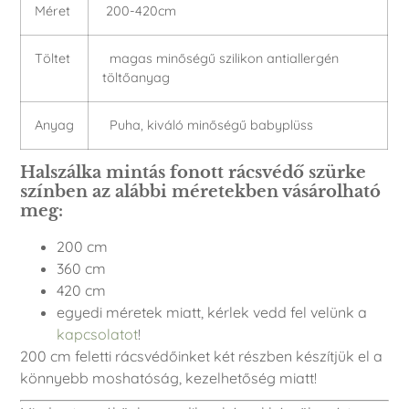
Méret
200-420cm
Töltet
magas minőségű szilikon antiallergén
töltőanyag
Anyag
Puha, kiváló minőségű babyplüss
Halszálka mintás fonott rácsvédő szürke
színben az alábbi méretekben vásárolható
meg:
200 cm
360 cm
420 cm
egyedi méretek miatt, kérlek vedd fel velünk a
kapcsolatot
!
200 cm feletti rácsvédőinket két részben készítjük el a
könnyebb moshatóság, kezelhetőség miatt!