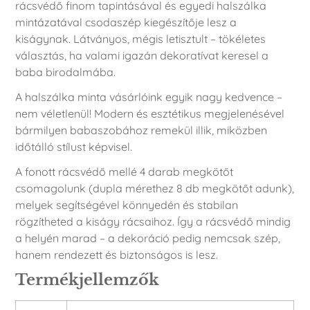
rácsvédő finom tapintásával és egyedi halszálka
mintázatával csodaszép kiegészítője lesz a
kiságynak. Látványos, mégis letisztult – tökéletes
választás, ha valami igazán dekoratívat keresel a
baba birodalmába.
A halszálka minta vásárlóink egyik nagy kedvence –
nem véletlenül! Modern és esztétikus megjelenésével
bármilyen babaszobához remekül illik, miközben
időtálló stílust képvisel.
A fonott rácsvédő mellé 4 darab megkötőt
csomagolunk (dupla mérethez 8 db megkötőt adunk),
melyek segítségével könnyedén és stabilan
rögzítheted a kiságy rácsaihoz. Így a rácsvédő mindig
a helyén marad – a dekoráció pedig nemcsak szép,
hanem rendezett és biztonságos is lesz.
Termékjellemzők