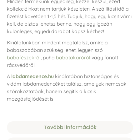
Minden termékünk egyedileg, kézzel készül, ezért
kollekcióinkat nem tartjuk készleten. A szállítási idő a
fizetést követően 1-1,5 hét. Tudjuk, hogy egy kicsit várni
kell, de biztos lehetsz benne, hogy egy igazán
különleges, egyedi darabot kapsz kézhez!
Kínálatunkban mindent megtalálsz, amire a
babaszobában szükség lehet, legyen szó
babafészekről
, puha
babatakaróról
vagy fonott
rácsvédőről.
A
labdamedence.hu
kínálatában biztonságos és
vidám labdamedencéket találsz, amelyek nemcsak
szórakoztatóak, hanem segítik a kicsik
mozgásfejlődését is
További információk