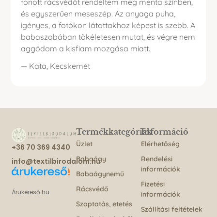
fonott rácsvédőt rendeltem meg menta színben,
és egyszerűen meseszép. Az anyaga puha,
igényes, a fotókon látottakhoz képest is szebb. A
babaszobában tökéletesen mutat, és végre nem
aggódom a kisfiam mozgása miatt.
— Kata, Kecskemét
Termékkategóriák
Információ
Üzlet
Elérhetőség
+36 70 369 4340
Babaágy
Rendelési
info@textilbirodalom.hu
információk
Babaágynemű
Fizetési
Rácsvédő
Árukereső.hu
információk
Szoptatás, etetés
Szállítási feltételek