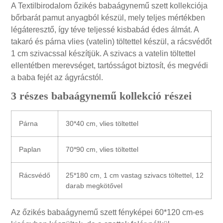
A Textilbirodalom őzikés babaágynemű szett kollekciója
bőrbarát pamut anyagból készül, mely teljes mértékben
légáteresztő, így téve teljessé kisbabád édes álmát. A
takaró és párna vlies (vatelin) töltettel készül, a rácsvédőt
1 cm szivacssal készítjük. A szivacs a vatelin töltettel
ellentétben merevséget, tartósságot biztosít, és megvédi
a baba fejét az ágyrácstól.
3 részes babaágynemű kollekció részei
Párna
30*40 cm, vlies töltettel
Paplan
70*90 cm, vlies töltettel
Rácsvédő
25*180 cm, 1 cm vastag szivacs töltettel, 12
darab megkötővel
Az őzikés babaágynemű szett fényképei 60*120 cm-es