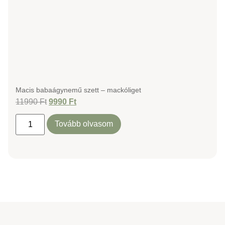
Macis babaágynemű szett – mackóliget
11990
Ft
9990
Ft
Tovább olvasom