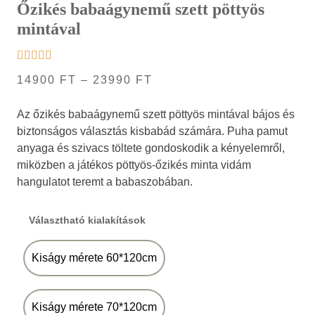
Őzikés babaágynemű szett pöttyös
mintával
14900
FT
–
23990
FT
Az őzikés babaágynemű szett pöttyös mintával bájos és
biztonságos választás kisbabád számára. Puha pamut
anyaga és szivacs töltete gondoskodik a kényelemről,
miközben a játékos pöttyös-őzikés minta vidám
hangulatot teremt a babaszobában.
Választható kialakítások
Kiságy mérete 60*120cm
Kiságy mérete 70*120cm