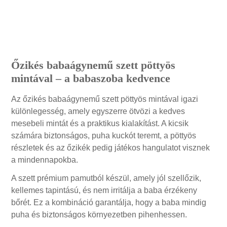
Leírás
Őzikés babaágynemű szett pöttyös
mintával – a babaszoba kedvence
Az őzikés babaágynemű szett pöttyös mintával igazi
különlegesség, amely egyszerre ötvözi a kedves
mesebeli mintát és a praktikus kialakítást. A kicsik
számára biztonságos, puha kuckót teremt, a pöttyös
részletek és az őzikék pedig játékos hangulatot visznek
a mindennapokba.
A szett prémium pamutból készül, amely jól szellőzik,
kellemes tapintású, és nem irritálja a baba érzékeny
bőrét. Ez a kombináció garantálja, hogy a baba mindig
puha és biztonságos környezetben pihenhessen.