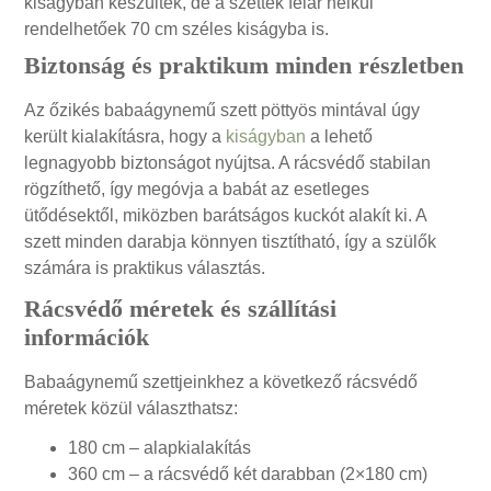
kiságyban készültek, de a szettek felár nélkül
rendelhetőek 70 cm széles kiságyba is.
Biztonság és praktikum minden részletben
Az őzikés babaágynemű szett pöttyös mintával úgy
került kialakításra, hogy a
kiságyban
a lehető
legnagyobb biztonságot nyújtsa. A rácsvédő stabilan
rögzíthető, így megóvja a babát az esetleges
ütődésektől, miközben barátságos kuckót alakít ki. A
szett minden darabja könnyen tisztítható, így a szülők
számára is praktikus választás.
Rácsvédő méretek és szállítási
információk
Babaágynemű szettjeinkhez a következő rácsvédő
méretek közül választhatsz:
180 cm – alapkialakítás
360 cm – a rácsvédő két darabban (2×180 cm)