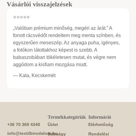
Vásárlói visszajelzések
⭐⭐⭐⭐⭐
„Valóban prémium minőség, megéri az árát.” A
fonott rácsvédőt rendeltem meg menta színben, és
egyszerűen meseszép. Az anyaga puha, igényes,
a fotókon látottakhoz képest is szebb. A
babaszobában tökéletesen mutat, és végre nem
aggódom a kisfiam mozgása miatt.
— Kata, Kecskemét
Termékkategóriák
Információ
+36 70 369 4340
Üzlet
Elérhetőség
info@textilbirodalom.hu
Babaágy
Rendelési