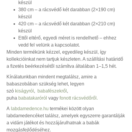
készül
380 cm – a rácsvédő két darabban (2×190 cm)
készül
420 cm – a rácsvédő két darabban (2×210 cm)
készül
Ettől eltérő, egyedi méret is rendelhető – ehhez
vedd fel velünk a kapcsolatot.
Minden termékünk kézzel, egyedileg készül, így
kollekcióinkat nem tartjuk készleten. A szállítási határidő
a fizetés beérkezésétől számítva általában 1–1,5 hét.
Kínálatunkban mindent megtalálsz, amire a
babaszobában szükség lehet, legyen
szó
kiságyról
,
babafészekről
,
puha
babatakaróról
vagy
fonott rácsvédőről.
A
labdamedence.hu
termékei között olyan
labdamedencéket találsz, amelyek egyszerre garantálják
a vidám játékot és hozzájárulhatnak a babák
mozgásfejlődéséhez.