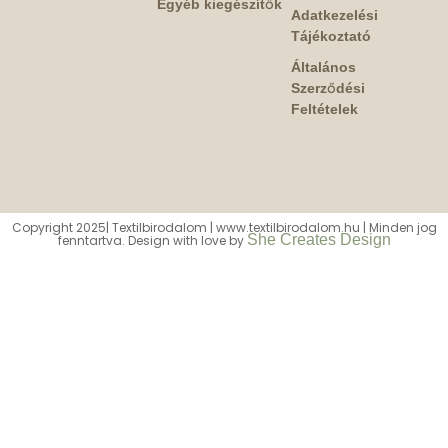
Egyéb kiegészítők
Adatkezelési
Tájékoztató
Általános
Szerződési
Feltételek
Copyright 2025| Textilbirodalom | www.textilbirodalom.hu | Minden jog
She Creates Design
fenntartva. Design with love by