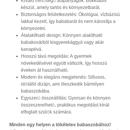
Kiváló minőségű alapanyagok: Bükkfából
készül, amely tartós és környezetbarát.
Biztonságos felületkezelés: Ökológiai, vízbázisú
lakkal kezelt, így bababarát és nem károsítja a
környezetet.
Átalakítható design: Könnyen alakítható
babakosárból kisgyerekággyá vagy akár
kanapévá.
Hosszú távú megoldás: A gyermek
növekedésével együtt változik, így hosszú
éveken át használható.
Modern és elegáns megjelenés: Stílusos,
időtálló dizájn, ami illeszkedik bármilyen
babaszobába.
Egyszerű összeállítás: Gyorsan és könnyen
összeszerelhető, praktikus megoldást kínál
elfoglalt szülők számára.
Minden egy helyen a tökéletes babaszobához!