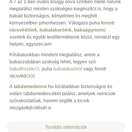
A 7 az 1-ben ovális kiságy oliva színben mellé nálunk
megtalálsz minden szükséges kiegészítőt is, hogy a
babád biztonságos, kényelmes és meghitt
környezetben pihenhessen. Válogass puha
fonott
rácsvédőink
,
babatakaróink
,
babaágynemű
szettek
és egyéb textiltermékeink közül, mindezt egy
helyen, egyszerűen!
Kínálatunkban mindent megtalálsz, amire a
babaszobában szükség lehet, legyen szó
babafészekről
, puha
babatakaróról
vagy fonott
rácsvédőről.
A
labdamedence.hu
kínálatában biztonságos és
vidám labdamedencéket találsz, amelyek nemcsak
szórakoztatóak, hanem segítik a kicsik
mozgásfejlődését is
További információk