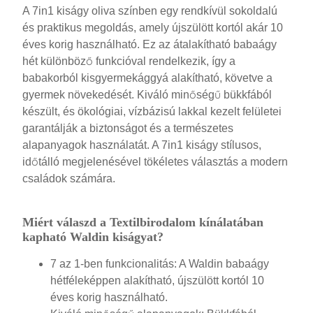
A 7in1 kiságy oliva színben egy rendkívül sokoldalú
és praktikus megoldás, amely újszülött kortól akár 10
éves korig használható. Ez az átalakítható babaágy
hét különböző funkcióval rendelkezik, így a
babakorból kisgyermekággyá alakítható, követve a
gyermek növekedését. Kiváló minőségű bükkfából
készült, és ökológiai, vízbázisú lakkal kezelt felületei
garantálják a biztonságot és a természetes
alapanyagok használatát. A 7in1 kiságy stílusos,
időtálló megjelenésével tökéletes választás a modern
családok számára.
Miért válaszd a Textilbirodalom kínálatában
kapható Waldin kiságyat?
7 az 1-ben funkcionalitás: A Waldin babaágy
hétféleképpen alakítható, újszülött kortól 10
éves korig használható.