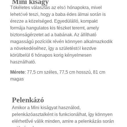
Mini kiságy
Tökéletes választás az első hónapokra, mivel
lehetővé teszi, hogy a baba édes álmai során is
érezze a közelséged. Egyedülálló, kompakt
formája hangulatos kis fészket teremt, amely
biztonságérzetet ad a babának. Az állítható
magasságú pozíciók révén könnyen alkalmazkodik
a növekedéséhez, így a születéstől kezdve
körülbelül 6 hónapos korig kényelmesen
használható.
Mérete
: 77,5 cm széles, 77,5 cm hosszú, 81 cm
magas
Pelenkázó
Amikor a Mini kiságyat használod,
pelenkázóasztalként is funkcionálhat, így könnyen
elérhetővé válik minden, amire a pelenkázás során