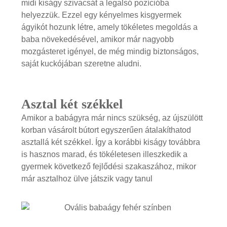
midi kiságy szivacsát a legalsó pozícióba
helyezzük. Ezzel egy kényelmes kisgyermek
ágyikót hozunk létre, amely tökéletes megoldás a
baba növekedésével, amikor már nagyobb
mozgásteret igényel, de még mindig biztonságos,
saját kuckójában szeretne aludni.
Asztal két székkel
Amikor a babágyra már nincs szükség, az újszülött
korban vásárolt bútort egyszerűen átalakíthatod
asztallá két székkel. Így a korábbi kiságy továbbra
is hasznos marad, és tökéletesen illeszkedik a
gyermek következő fejlődési szakaszához, mikor
már asztalhoz ülve játszik vagy tanul