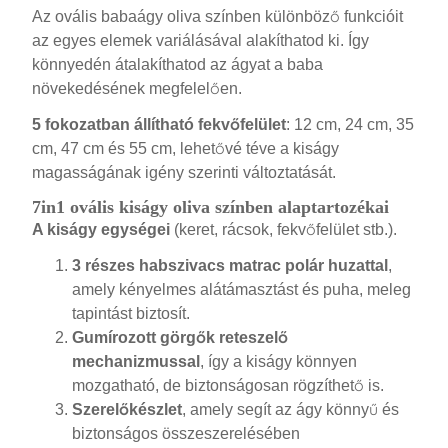
Az ovális babaágy oliva színben különböző funkcióit
az egyes elemek variálásával alakíthatod ki. Így
könnyedén átalakíthatod az ágyat a baba
növekedésének megfelelően.
5 fokozatban állítható fekvőfelület
: 12 cm, 24 cm, 35
cm, 47 cm és 55 cm, lehetővé téve a kiságy
magasságának igény szerinti változtatását.
7in1 ovális kiságy oliva színben alaptartozékai
A kiságy egységei
(keret, rácsok, fekvőfelület stb.).
3 részes habszivacs matrac polár huzattal
,
amely kényelmes alátámasztást és puha, meleg
tapintást biztosít.
Gumírozott görgők reteszelő
mechanizmussal
, így a kiságy könnyen
mozgatható, de biztonságosan rögzíthető is.
Szerelőkészlet
, amely segít az ágy könnyű és
biztonságos összeszerelésében