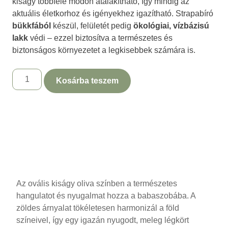
kiságy többféle módon átalakítható, így mindig az
aktuális életkorhoz és igényekhez igazítható. Strapabíró
bükkfából
készül, felületét pedig
ökológiai, vízbázisú
lakk
védi – ezzel biztosítva a természetes és
biztonságos környezetet a legkisebbek számára is.
Kosárba teszem
Leírás
Az ovális kiságy oliva színben a természetes
hangulatot és nyugalmat hozza a babaszobába. A
zöldes árnyalat tökéletesen harmonizál a föld
színeivel, így egy igazán nyugodt, meleg légkört