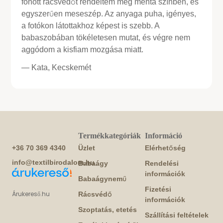
fonott rácsvédőt rendeltem meg menta színben, és
egyszerűen meseszép. Az anyaga puha, igényes,
a fotókon látottakhoz képest is szebb. A
babaszobában tökéletesen mutat, és végre nem
aggódom a kisfiam mozgása miatt.
— Kata, Kecskemét
Termékkategóriák
Információ
+36 70 369 4340
Üzlet
Elérhetőség
info@textilbirodalom.hu
Babaágy
Rendelési
információk
Babaágynemű
Fizetési
Árukereső.hu
Rácsvédő
információk
Szoptatás, etetés
Szállítási feltételek