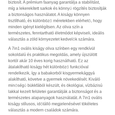
biztosít. A prémium faanyag garantálja a stabilitást,
míg a lekerekített sarkok és könnyű rögzítés biztosítják
a biztonságos használatot. A kiságy könnyen
tisztítható, és különböző méretekben elérhető, hogy
minden igényt kielégítsen. Az oliva szín a
természetes, fenntartható életmódot képviseli, ideális
választás a zöld környezetet kedvelők számára.
A 7in1 ovális kiságy oliva színben egy rendkívül
sokoldalú és praktikus megoldás, amely újszülött
kortól akár 10 éves korig használható. Ez az
átalakítható kiságy hét különböző funkcióval
rendelkezik, így a babakorból kisgyermekággyá
alakítható, követve a gyermek növekedését. Kiváló
minőségű bükkfából készült, és ökológiai, vízbázisú
lakkal kezelt felületei garantálják a biztonságot és a
természetes alapanyagok használatát. A 7in1 ovális
kiságy stílusos, időtálló megjelenésével tökéletes
választás a modern családok számára.