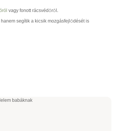
óról
vagy fonott rácsvédőről.
anem segítik a kicsik mozgásfejlődését is