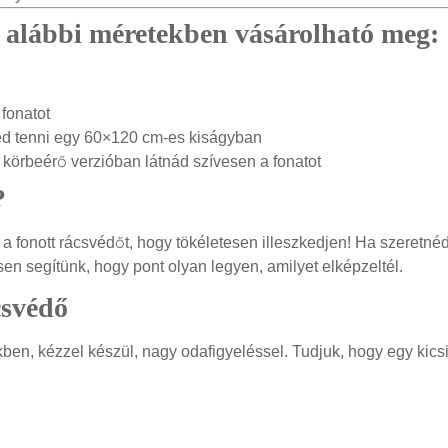
z alábbi méretekben vásárolható meg:
 fonatot
néd tenni egy 60×120 cm-es kiságyban
 körbeérő verzióban látnád szívesen a fonatot
?
 a fonott rácsvédőt, hogy tökéletesen illeszkedjen! Ha szeretnéd
en segítünk, hogy pont olyan legyen, amilyet elképzeltél.
csvédő
n, kézzel készül, nagy odafigyeléssel. Tudjuk, hogy egy kicsit