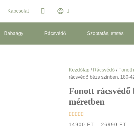
Kapcsolat
Babaágy
Rácsvédő
Szoptatás, etetés
Kezdőlap
/
Rácsvédő
/
Fonott
rácsvédő bézs színben, 180-
Fonott rácsvédő 
méretben
14900
FT
–
26990
FT