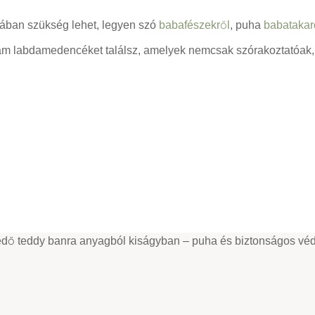
ában szükség lehet, legyen szó
babafészekről
, puha
babatakar
ám labdamedencéket találsz, amelyek nemcsak szórakoztatóak, h