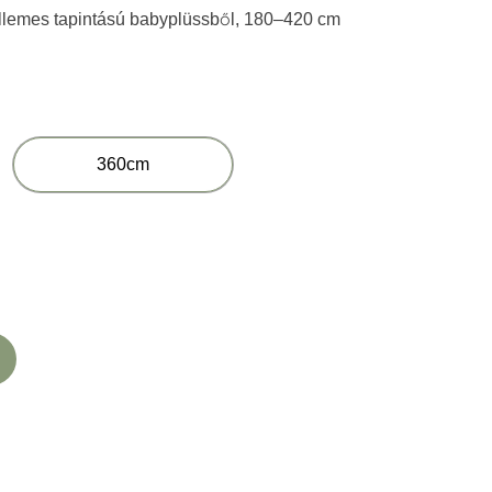
ellemes tapintású babyplüssből, 180–420 cm
360cm