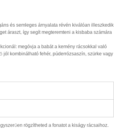
egáns és semleges árnyalata révén kiválóan illeszkedik
get áraszt, így segít megteremteni a kisbaba számára
kcionál: megóvja a babát a kemény rácsokkal való
dő jól kombinálható fehér, púderrózsaszín, szürke vagy
yszerűen rögzítheted a fonatot a kiságy rácsaihoz.