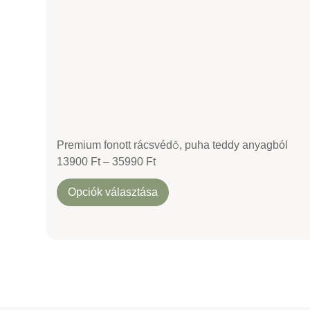
Premium fonott rácsvédő, puha teddy anyagból
13900
Ft
–
35990
Ft
Opciók választása