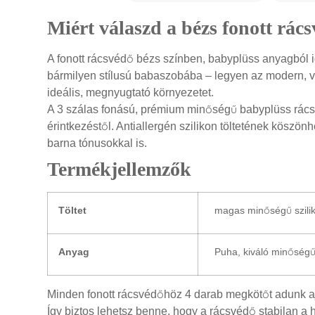
Miért válaszd a bézs fonott rác
A fonott rácsvédő bézs színben, babyplüss anyagból ig
bármilyen stílusú babaszobába – legyen az modern, v
ideális, megnyugtató környezetet.
A 3 szálas fonású, prémium minőségű babyplüss rács
érintkezéstől. Antiallergén szilikon töltetének köszö
barna tónusokkal is.
Termékjellemzők
Töltet
magas minőségű sziliko
Anyag
Puha, kiváló minőségű
Minden fonott rácsvédőhöz 4 darab megkötőt adunk aj
Így biztos lehetsz benne, hogy a rácsvédő stabilan a