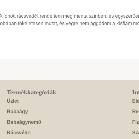
 A fonott rácsvédőt rendeltem meg menta színben, és egyszerű
szobában tökéletesen mutat, és végre nem aggódom a kisfiam mo
Termékkategóriák
In
Üzlet
El
Babaágy
Re
Babaágynemű
Fi
Rácsvédő
Szá