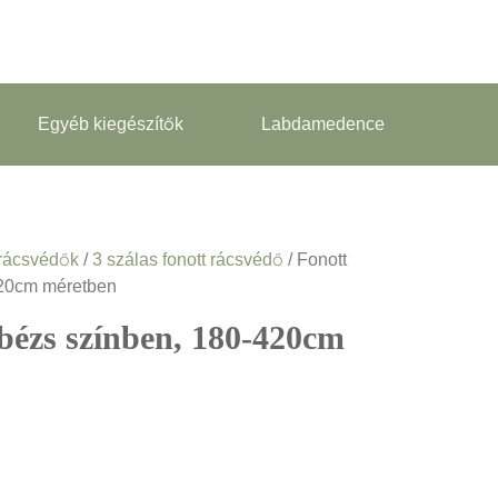
Egyéb kiegészítők
Labdamedence
 rácsvédők
/
3 szálas fonott rácsvédő
/ Fonott
420cm méretben
bézs színben, 180-420cm