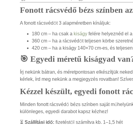
Fonott rácsvédő bézs színben a
A fonott rácsvédőt 3 alapméretben kínáljuk:
180 cm – ha csak a
kiságy
felére helyeznéd el a
360 cm – ha a rácsvédőt teljesen körbe szeret
420 cm – ha a kiságy 140×70 cm-es, és teljesen
🎯 Egyedi méretű kiságyad van
Írj nekünk bátran, és méretpontosan elkészítjük neked
kérlek, írd meg nekünk a megjegyzés rovatban! Szíves
Kézzel készült, egyedi fonott rá
Minden fonott rácsvédő bézs színben saját műhelyünkbe
különleges, egyedi darabot kapsz kézhez!
⏳
Szállítási idő:
fizetéstől számítva kb. 1–1,5 hét