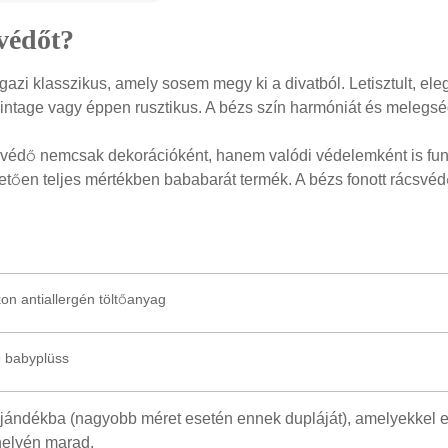
svédőt?
azi klasszikus, amely sosem megy ki a divatból. Letisztult, el
intage vagy éppen rusztikus. A bézs szín harmóniát és melegsé
védő nemcsak dekorációként, hanem valódi védelemként is fun
nhetően teljes mértékben bababarát termék. A bézs fonott rácsvé
n antiallergén töltőanyag
 babyplüss
ándékba (nagyobb méret esetén ennek dupláját), amelyekkel eg
 helyén marad.