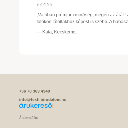
⭐⭐⭐⭐⭐
„Valóban prémium minőség, megéri az árát.”
fotókon látottakhoz képest is szebb. A baba
— Kata, Kecskemét
+36 70 369 4340
info@textilbirodalom.hu
Árukereső.hu