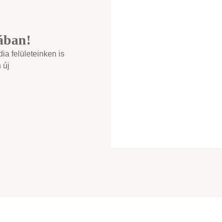
ában!
a felületeinken is
 új