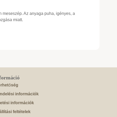
en meseszép. Az anyaga puha, igényes, a
zgása miatt.
formáció
érhetőség
ndelési információk
zetési információk
llítási feltételek