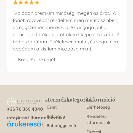
„Valóban prémium minőség, megéri az árát.” A
fonott rácsvédőt rendeltem meg menta színben,
és egyszerűen meseszép. Az anyaga puha,
igényes, a fotókon látottakhoz képest is szebb. A
babaszobában tökéletesen mutat, és végre nem
aggódom a kisfiam mozgása miatt.
— Kata, Kecskemét
Termékkategóriák
Információ
Üzlet
Elérhetőség
+36 70 369 4340
Babaágy
Rendelési
info@textilbirodalom.hu
információk
Babaágynemű
Fizetési