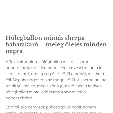
Leírás
Hőlégballon mintás sherpa
babatakaró – meleg ölelés minden
napra
A Textilbirodalom hőlégballon mintás sherpa
babatakarója a hideg napok legkedvesebb társa lesz
– egy takaró, amely úgy öleli körül a babát, mintha a
felhők puhaságát érezné maga körül. A sherpa anyag
rendkívül meleg, mégis könnyű, miközben a kedves
hőlégballon minta vidámságot visz minden
babaszobába.
Ez a takaró nemcsak puhaságával hódít, hanem