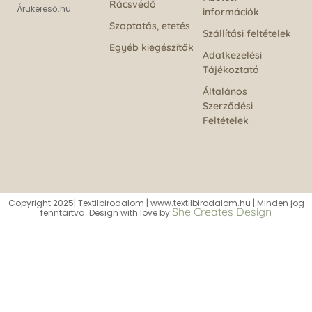
Rácsvédő
Árukereső.hu
információk
Szoptatás, etetés
Szállítási feltételek
Egyéb kiegészítők
Adatkezelési
Tájékoztató
Általános
Szerződési
Feltételek
Copyright 2025| Textilbirodalom | www.textilbirodalom.hu | Minden jog
She Creates Design
fenntartva. Design with love by