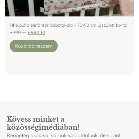
Pihe puha elefántok babatakaró – 70×90 cm újszülött kortól
9990
Ft
6990
Ft
Kosárba teszem
Kövess minket a
közösségimédiában!
Rengeteg akcióval várunk weboldalunk, de social