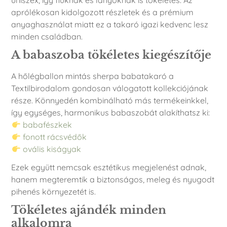
uniszex, így fiúknak és lányoknak is tökéletes. Az
aprólékosan kidolgozott részletek és a prémium
anyaghasználat miatt ez a takaró igazi kedvenc lesz
minden családban.
A babaszoba tökéletes kiegészítője
A hőlégballon mintás sherpa babatakaró a
Textilbirodalom gondosan válogatott kollekciójának
része. Könnyedén kombinálható más termékeinkkel,
így egységes, harmonikus babaszobát alakíthatsz ki:
babafészkek
fonott rácsvédők
ovális kiságyak
Ezek együtt nemcsak esztétikus megjelenést adnak,
hanem megteremtik a biztonságos, meleg és nyugodt
pihenés környezetét is.
Tökéletes ajándék minden
alkalomra