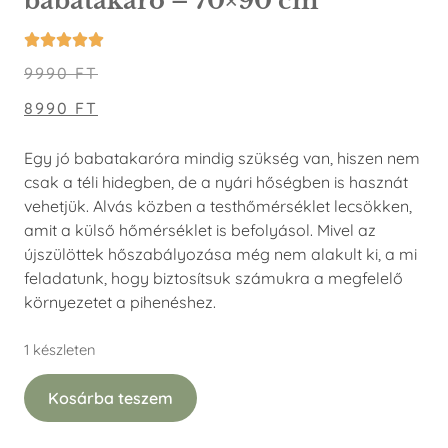
babatakaró – 70×90 cm
9990
FT
8990
FT
Egy jó babatakaróra mindig szükség van, hiszen nem
csak a téli hidegben, de a nyári hőségben is hasznát
vehetjük. Alvás közben a testhőmérséklet lecsökken,
amit a külső hőmérséklet is befolyásol. Mivel az
újszülöttek hőszabályozása még nem alakult ki, a mi
feladatunk, hogy biztosítsuk számukra a megfelelő
környezetet a pihenéshez.
1 készleten
Kosárba teszem