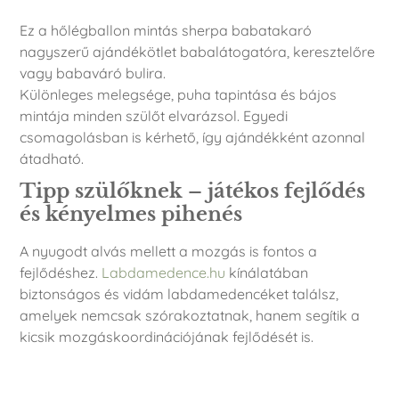
Ez a hőlégballon mintás sherpa babatakaró
nagyszerű ajándékötlet babalátogatóra, keresztelőre
vagy babaváró bulira.
Különleges melegsége, puha tapintása és bájos
mintája minden szülőt elvarázsol. Egyedi
csomagolásban is kérhető, így ajándékként azonnal
átadható.
Tipp szülőknek – játékos fejlődés
és kényelmes pihenés
A nyugodt alvás mellett a mozgás is fontos a
fejlődéshez.
Labdamedence.hu
kínálatában
biztonságos és vidám labdamedencéket találsz,
amelyek nemcsak szórakoztatnak, hanem segítik a
kicsik mozgáskoordinációjának fejlődését is.