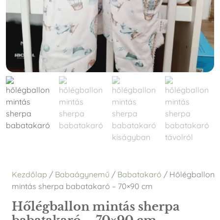
Kezdőlap
/
Babaágynemű
/
Babatakaró
/ Hőlégballon
mintás sherpa babatakaró – 70×90 cm
Hőlégballon mintás sherpa