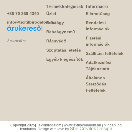
Termékkategóriák
Információ
+36 70 369 4340
Üzlet
Elérhetőség
info@textilbirodalom.hu
Babaágy
Rendelési
információk
Babaágynemű
Fizetési
Rácsvédő
Árukereső.hu
információk
Szoptatás, etetés
Szállítási feltételek
Egyéb kiegészítők
Adatkezelési
Tájékoztató
Általános
Szerződési
Feltételek
Copyright 2025| Textilbirodalom | www.textilbirodalom.hu | Minden jog
She Creates Design
fenntartva. Design with love by