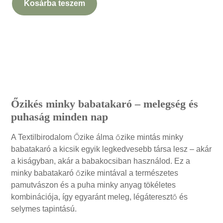
Kosárba teszem
Leírás
Őzikés minky babatakaró – melegség és
puhaság minden nap
A Textilbirodalom Őzike álma őzike mintás minky
babatakaró a kicsik egyik legkedvesebb társa lesz – akár
a kiságyban, akár a babakocsiban használod. Ez a
minky babatakaró őzike mintával a természetes
pamutvászon és a puha minky anyag tökéletes
kombinációja, így egyaránt meleg, légáteresztő és
selymes tapintású.