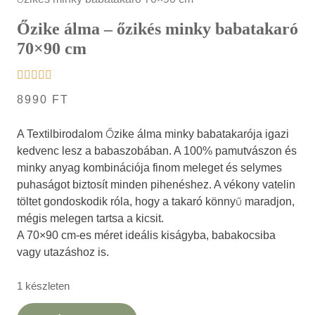
Őzike álma – őzikés minky babatakaró
70×90 cm
8990
FT
A Textilbirodalom Őzike álma minky babatakarója igazi
kedvenc lesz a babaszobában. A 100% pamutvászon és
minky anyag kombinációja finom meleget és selymes
puhaságot biztosít minden pihenéshez. A vékony vatelin
töltet gondoskodik róla, hogy a takaró könnyű maradjon,
mégis melegen tartsa a kicsit.
A 70×90 cm-es méret ideális kiságyba, babakocsiba
vagy utazáshoz is.
1 készleten