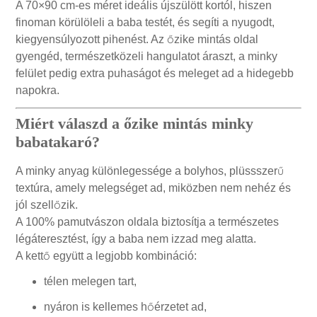
A 70×90 cm-es méret ideális újszülött kortól, hiszen
finoman körülöleli a baba testét, és segíti a nyugodt,
kiegyensúlyozott pihenést. Az őzike mintás oldal
gyengéd, természetközeli hangulatot áraszt, a minky
felület pedig extra puhaságot és meleget ad a hidegebb
napokra.
Miért válaszd a őzike mintás minky
babatakaró?
A minky anyag különlegessége a bolyhos, plüssszerű
textúra, amely melegséget ad, miközben nem nehéz és
jól szellőzik.
A 100% pamutvászon oldala biztosítja a természetes
légáteresztést, így a baba nem izzad meg alatta.
A kettő együtt a legjobb kombináció:
télen melegen tart,
nyáron is kellemes hőérzetet ad,