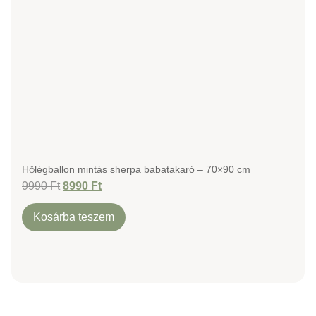
Hőlégballon mintás sherpa babatakaró – 70×90 cm
9990
Ft
8990
Ft
Kosárba teszem