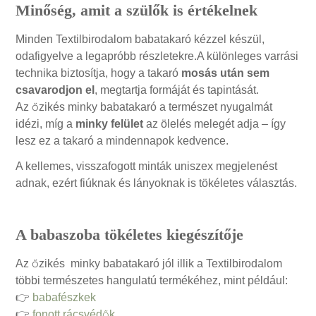
Minőség, amit a szülők is értékelnek
Minden Textilbirodalom babatakaró kézzel készül,
odafigyelve a legapróbb részletekre.A különleges varrási
technika biztosítja, hogy a takaró
mosás után sem
csavarodjon el
, megtartja formáját és tapintását.
Az őzikés minky babatakaró a természet nyugalmát
idézi, míg a
minky felület
az ölelés melegét adja – így
lesz ez a takaró a mindennapok kedvence.
A kellemes, visszafogott minták uniszex megjelenést
adnak, ezért fiúknak és lányoknak is tökéletes választás.
A babaszoba tökéletes kiegészítője
Az őzikés minky babatakaró jól illik a Textilbirodalom
többi természetes hangulatú termékéhez, mint például:
👉
babafészkek
👉
fonott rácsvédők