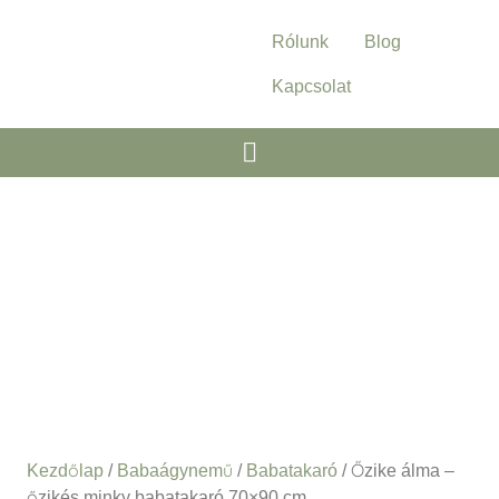
Rólunk
Blog
Kapcsolat
Kezdőlap
/
Babaágynemű
/
Babatakaró
/ Őzike álma –
őzikés minky babatakaró 70×90 cm