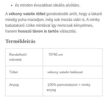
és minden évszakban ideális alvótárs.
A
vékony vatelin töltet
gondoskodik arról, hogy a takaró
mindig puha maradjon, még sok mosás után is. A minky
babatakaró őzike mintával így nemcsak kényelmes,
hanem
hosszú távon is tartós
választás.
Termékleírás
Rendelhető
70*90 cm
méretek
Töltet
vékony vatelin béléssel
Anyag
100% pamutvászon + minky
anyag