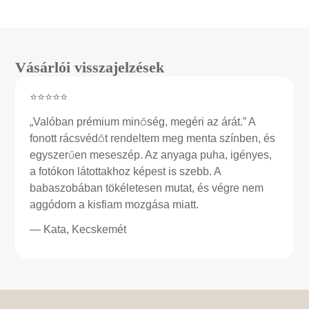
Vásárlói visszajelzések
⭐⭐⭐⭐⭐
„Valóban prémium minőség, megéri az árát.” A
fonott rácsvédőt rendeltem meg menta színben, és
egyszerűen meseszép. Az anyaga puha, igényes,
a fotókon látottakhoz képest is szebb. A
babaszobában tökéletesen mutat, és végre nem
aggódom a kisfiam mozgása miatt.
— Kata, Kecskemét