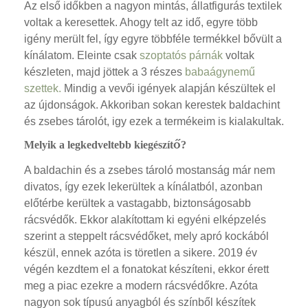
Az első időkben a nagyon mintás, állatfigurás textilek
voltak a keresettek. Ahogy telt az idő, egyre több
igény merült fel, így egyre többféle termékkel bővült a
kínálatom. Eleinte csak
szoptatós párnák
voltak
készleten, majd jöttek a 3 részes
babaágynemű
szettek.
Mindig a vevői igények alapján készültek el
az újdonságok. Akkoriban sokan kerestek baldachint
és zsebes tárolót, igy ezek a termékeim is kialakultak.
Melyik a legkedveltebb kiegészítő?
A baldachin és a zsebes tároló mostanság már nem
divatos, így ezek lekerültek a kínálatból, azonban
előtérbe kerültek a vastagabb, biztonságosabb
rácsvédők. Ekkor alakítottam ki egyéni elképzelés
szerint a steppelt rácsvédőket, mely apró kockából
készül, ennek azóta is töretlen a sikere. 2019 év
végén kezdtem el a fonatokat készíteni, ekkor érett
meg a piac ezekre a modern rácsvédőkre. Azóta
nagyon sok típusú anyagból és színből készítek