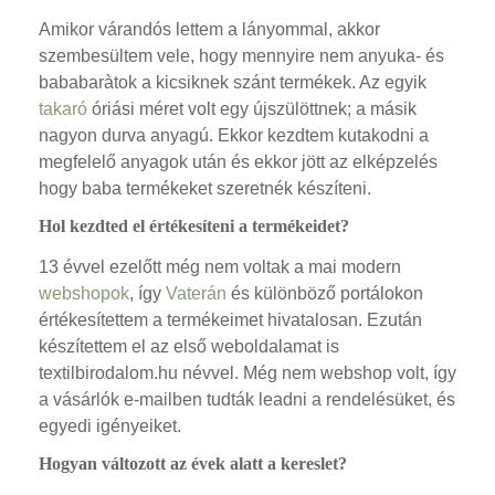
Amikor várandós lettem a lányommal, akkor
szembesültem vele, hogy mennyire nem anyuka- és
bababaràtok a kicsiknek szánt termékek. Az egyik
takaró
óriási méret volt egy újszülöttnek; a másik
nagyon durva anyagú. Ekkor kezdtem kutakodni a
megfelelő anyagok után és ekkor jött az elképzelés
hogy baba termékeket szeretnék készíteni.
Hol kezdted el értékesíteni a termékeidet?
13 évvel ezelőtt még nem voltak a mai modern
webshopok
, így
Vaterán
és különböző portálokon
értékesítettem a termékeimet hivatalosan. Ezután
készítettem el az első weboldalamat is
textilbirodalom.hu névvel. Még nem webshop volt, így
a vásárlók e-mailben tudták leadni a rendelésüket, és
egyedi igényeiket.
Hogyan változott az évek alatt a kereslet?