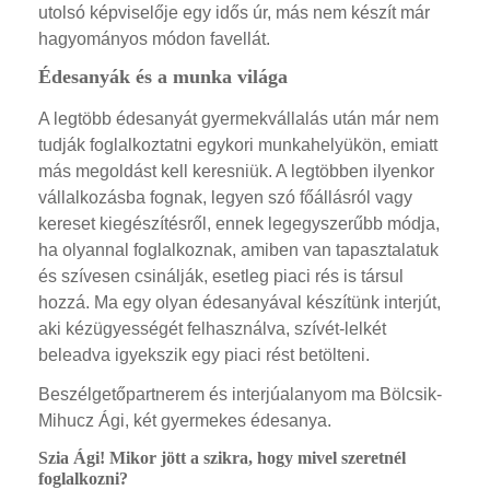
utolsó képviselője egy idős úr, más nem készít már
hagyományos módon favellát.
Édesanyák és a munka világa
A legtöbb édesanyát gyermekvállalás után már nem
tudják foglalkoztatni egykori munkahelyükön, emiatt
más megoldást kell keresniük. A legtöbben ilyenkor
vállalkozásba fognak, legyen szó főállásról vagy
kereset kiegészítésről, ennek legegyszerűbb módja,
ha olyannal foglalkoznak, amiben van tapasztalatuk
és szívesen csinálják, esetleg piaci rés is társul
hozzá. Ma egy olyan édesanyával készítünk interjút,
aki kézügyességét felhasználva, szívét-lelkét
beleadva igyekszik egy piaci rést betölteni.
Beszélgetőpartnerem és interjúalanyom ma Bölcsik-
Mihucz Ági, két gyermekes édesanya.
Szia Ági! Mikor jött a szikra, hogy mivel szeretnél
foglalkozni?