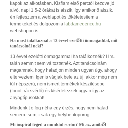
kapok az alkotásban. Kisfiam első perctől kezdve jó
alvó, napi 1,5-2 órákat is alszik, így amikor ő alszik,
én fejlesztem a weblapot és tökéletesítem a
termékeket és dolgozom a
labdamedence.hu
webshopon is.
Ha most találkoznál a 13 évvel ezelőtti önmagaddal, mit
tanácsolnál neki?
13 évvel ezelőtti önmagammal ha találkoznék? Hm..
talán semmit sem változtatnék. Azt tanácsolnám
magamnak, hogy haladjon minden ugyan úgy, ahogy
elterveztem. Igenis vágjak bele az új, akkor még nem
túl népszerű, nem ismert termékek készítésébe
(fonott rácsvédő) és kísérletezzek ugyan így az
anyagtípusokkal!
Mindenkit elfog néha egy érzés, hogy nem halad
semerre sem, csak egy helybentoporog.
Mi inspirál téged a munkád során? Mi az, amiből