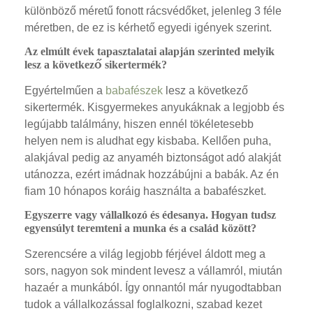
különböző méretű fonott rácsvédőket, jelenleg 3 féle
méretben, de ez is kérhető egyedi igények szerint.
Az elmúlt évek tapasztalatai alapján szerinted melyik
lesz a következő sikertermék?
Egyértelműen a
babafészek
lesz a következő
sikertermék. Kisgyermekes anyukáknak a legjobb és
legújabb találmány, hiszen ennél tökéletesebb
helyen nem is aludhat egy kisbaba. Kellően puha,
alakjával pedig az anyaméh biztonságot adó alakját
utánozza, ezért imádnak hozzábújni a babák. Az én
fiam 10 hónapos koráig használta a babafészket.
Egyszerre vagy vállalkozó és édesanya. Hogyan tudsz
egyensúlyt teremteni a munka és a család között?
Szerencsére a világ legjobb férjével áldott meg a
sors, nagyon sok mindent levesz a vállamról, miután
hazaér a munkából. Így onnantól már nyugodtabban
tudok a vállalkozással foglalkozni, szabad kezet