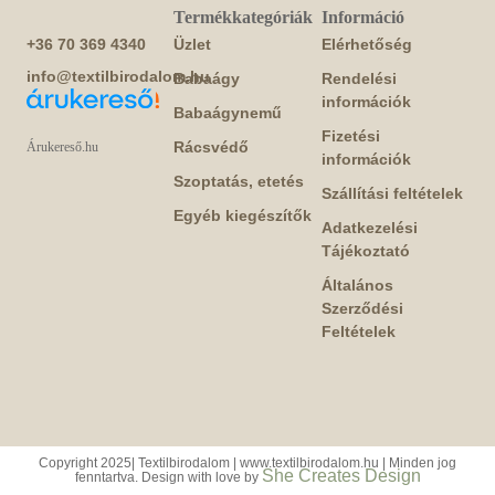
Termékkategóriák
Információ
+36 70 369 4340
Üzlet
Elérhetőség
info@textilbirodalom.hu
Babaágy
Rendelési
információk
Babaágynemű
Fizetési
Rácsvédő
Árukereső.hu
információk
Szoptatás, etetés
Szállítási feltételek
Egyéb kiegészítők
Adatkezelési
Tájékoztató
Általános
Szerződési
Feltételek
Copyright 2025| Textilbirodalom | www.textilbirodalom.hu | Minden jog
She Creates Design
fenntartva. Design with love by