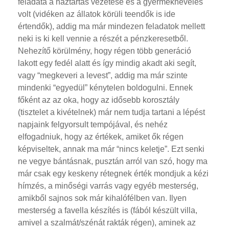
feladata a háztartás vezetése és a gyermeknevelés
volt (vidéken az állatok körüli teendők is ide
értendők), addig ma már mindezen feladatok mellett
neki is ki kell vennie a részét a pénzkeresetből.
Nehezítő körülmény, hogy régen több generáció
lakott egy fedél alatt és így mindig akadt aki segít,
vagy “megkeveri a levest”, addig ma már szinte
mindenki “egyedül” kénytelen boldogulni. Ennek
főként az az oka, hogy az idősebb korosztály
(tisztelet a kivételnek) már nem tudja tartani a lépést
napjaink felgyorsult tempójával, és nehéz
elfogadniuk, hogy az értékek, amiket ők régen
képviseltek, annak ma már “nincs keletje”. Ezt senki
ne vegye bántásnak, pusztán arról van szó, hogy ma
már csak egy keskeny rétegnek érték mondjuk a kézi
hímzés, a minőségi varrás vagy egyéb mesterség,
amikből sajnos sok már kihalófélben van. Ilyen
mesterség a favella készítés is (fából készült villa,
amivel a szalmát/szénát rakták régen), aminek az