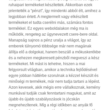
ruhaipari termékeket készítettek. Akkoriban ezek
jelentették a “pénzt”, így mindenki abból élt, amihez a
legjobban értett. A megtermelt vagy elkészített
termékeket el tudta cserélni más, számára fontos
termékkel. Ez egyes weboldalakon még ma is
működik, rengeteg az úgynevezett csere-bere oldal.
Manapság sajnos a pénz uralja a világot, így az
emberek túlnyomó többsége már nem magának
állítja elő a dolgokat, hanem beszáll a mókuskerékbe
és a nehezen megkeresett pénzből megveszi a kész
termékeket. Mi mást is tehetne, hiszen a mai
felgyorsult világban, amikor a technika fejlődésével
egyre jobban háttérbe szorulnak a kézzel készült és
minőségi m termékek, már nem tudja tartani a lépést.
Azon kevesek, akik mégis erre vállalkoznak, kemény
munkával tudják csak fenntartani magukat, amit az
újabb és újabb szabályozások is jócskán
megnehezítenek. Míg a régi időkben az anyák fő