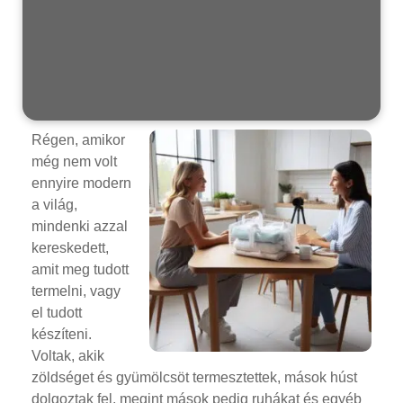
Régen, amikor
még nem volt
ennyire modern
a világ,
mindenki azzal
kereskedett,
amit meg tudott
termelni, vagy
el tudott
készíteni.
Voltak, akik
zöldséget és gyümölcsöt termesztettek, mások húst
dolgoztak fel, megint mások pedig ruhákat és egyéb