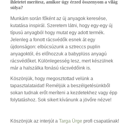
ihletetet merítesz, amikor úgy érzed összenyom a világ
súlya?
Munkám során főként az új anyagok keresése,
kutatása inspirál. Szeretem látni, hogy egy-egy új
típusú anyagból hogy mutat egy adott termék.
Jelenleg a fonott rácsvédők esnek át egy
újdonságon: elbúcsúzunk a sztreccs puplin
anyagoktól, és előhozzuk a babyplüss anyagú
rácsvédőket. Különlegesség lesz, mert készülnek
már a halszálka fonású rácsvédőink is.
Köszönjük, hogy megosztottad velünk a
tapasztalataidat! Reméljük a beszélgetésünkből
sokan tudnak erőt meríteni a kezdetekhez vagy épp
folytatáshoz. Sok sikert kívánunk a jövőre nézve!
Köszönjük az interjút a
Targa Ürge
profi csapatának!